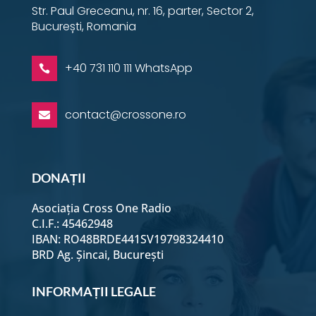
Str. Paul Greceanu, nr. 16, parter, Sector 2,
București, Romania
+40 731 110 111 WhatsApp

contact@crossone.ro

DONAȚII
Asociația Cross One Radio
C.I.F.: 45462948
IBAN: RO48BRDE441SV19798324410
BRD Ag. Șincai, București
INFORMAȚII LEGALE