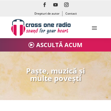
Drepturi de autor
Contact
ASCULTĂ ACUM
Paște, muzică și
multe povești