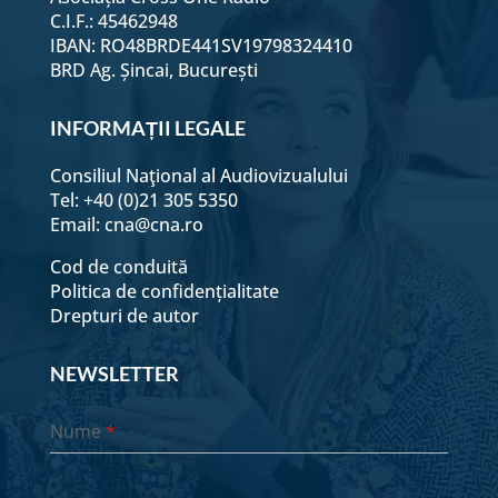
C.I.F.: 45462948
IBAN: RO48BRDE441SV19798324410
BRD Ag. Șincai, București
INFORMAȚII LEGALE
Consiliul Naţional al Audiovizualului
Tel: +40 (0)21 305 5350
Email:
cna@cna.ro
Cod de conduită
Politica de confidențialitate
Drepturi de autor
NEWSLETTER
Nume
*