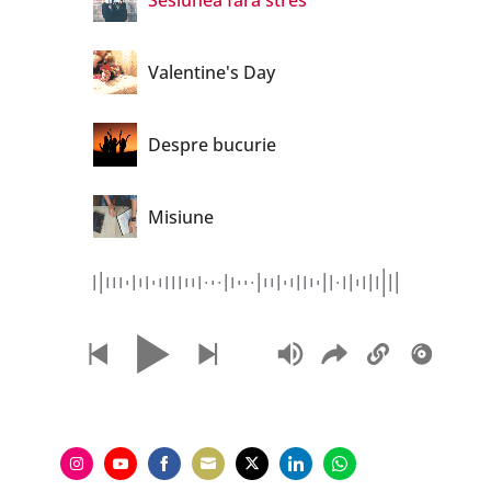
Sesiunea fără stres
Valentine's Day
Despre bucurie
Misiune
Abateri de la Evanghelie 1
Abateri de la Evanghelie 2
Poveștile studenților din
Institutul Baptist