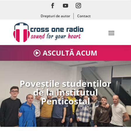
Drepturi de autor
Contact
ASCULTĂ ACUM
Poveștile studenților
de la Institutul
Penticostal