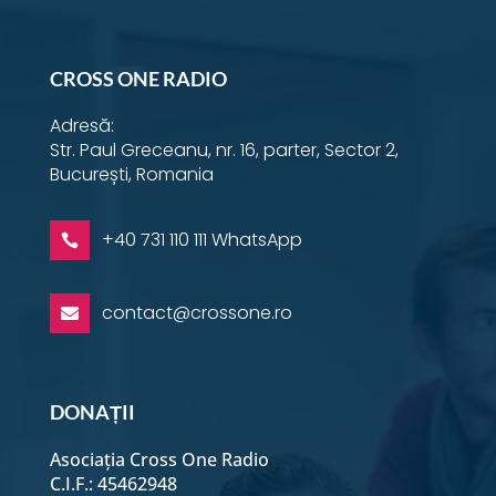
Instagram
YouTube
Facebook
Email
Twitter
LinkedIn
WhatsApp
Timp
CROSS ONE RADIO
Adresă:
Relații intergenerații 1
Str. Paul Greceanu, nr. 16, parter, Sector 2,
București, Romania
+40 731 110 111 WhatsApp

contact@crossone.ro

DONAȚII
Asociația Cross One Radio
C.I.F.: 45462948