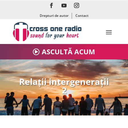
Drepturi de autor
Contact
ASCULTĂ ACUM
Relații intergenerații
2