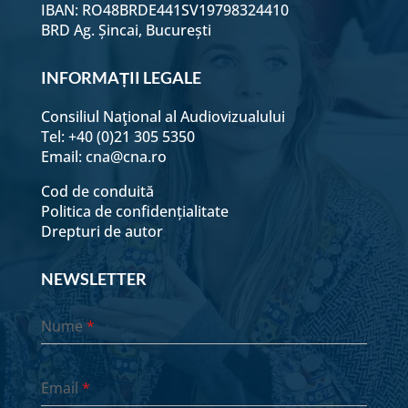
IBAN: RO48BRDE441SV19798324410
BRD Ag. Șincai, București
INFORMAȚII LEGALE
Consiliul Naţional al Audiovizualului
Tel: +40 (0)21 305 5350
Email:
cna@cna.ro
Cod de conduită
Politica de confidențialitate
Drepturi de autor
NEWSLETTER
Nume
*
Email
*