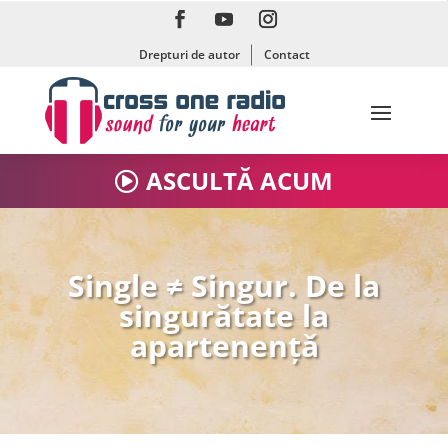
Drepturi de autor
Contact
ASCULTĂ ACUM
Single ≠ Singur. De la
singurătate la
apartenențǎ