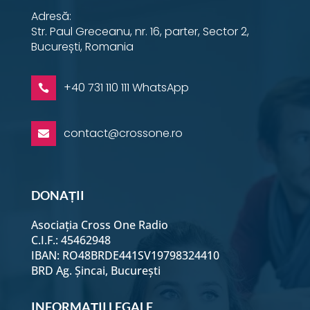
Adresă:
Str. Paul Greceanu, nr. 16, parter, Sector 2,
București, Romania
+40 731 110 111 WhatsApp

contact@crossone.ro

DONAȚII
Asociația Cross One Radio
C.I.F.: 45462948
IBAN: RO48BRDE441SV19798324410
BRD Ag. Șincai, București
INFORMAȚII LEGALE