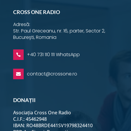
CROSS ONE RADIO
Adresă:
Str. Paul Greceanu, nr. 16, parter, Sector 2,
București, Romania
+40 731 110 111 WhatsApp

contact@crossone.ro

DONAȚII
Asociația Cross One Radio
C.I.F.: 45462948
IBAN: RO48BRDE441SV19798324410