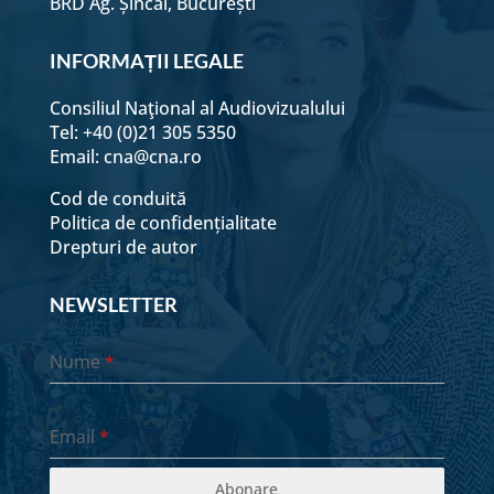
BRD Ag. Șincai, București
INFORMAȚII LEGALE
Consiliul Naţional al Audiovizualului
Tel: +40 (0)21 305 5350
Email:
cna@cna.ro
Cod de conduită
Politica de confidențialitate
Drepturi de autor
NEWSLETTER
Nume
*
Email
*
Abonare