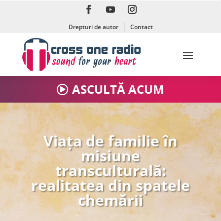
Drepturi de autor
Contact
ASCULTĂ ACUM
Viața de familie în
misiune
transculturală:
realitatea din spatele
chemării