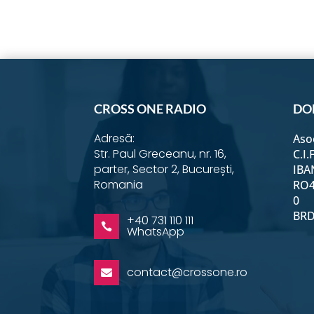
CROSS ONE RADIO
DO
Adresă:
Aso
Str. Paul Greceanu, nr. 16,
C.I.
parter, Sector 2, București,
IBA
Romania
RO4
0
BRD 
+40 731 110 111

WhatsApp
contact@crossone.ro
