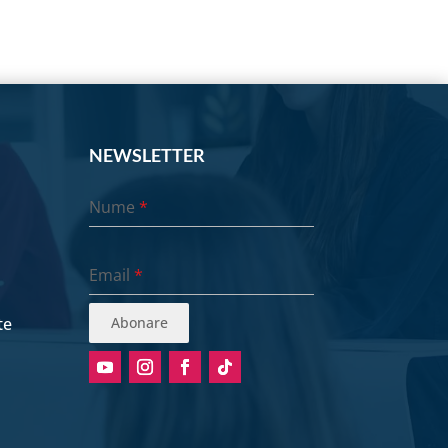
NEWSLETTER
Nume
*
Email
*
te
Abonare