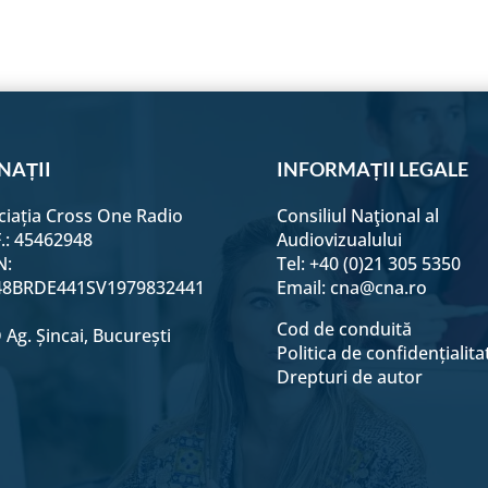
NAȚII
INFORMAȚII LEGALE
ciația Cross One Radio
Consiliul Naţional al
F.: 45462948
Audiovizualului
N:
Tel: +40 (0)21 305 5350
8BRDE441SV1979832441
Email:
cna@cna.ro
Cod de conduită
Ag. Șincai, București
Politica de confidențialita
Drepturi de autor