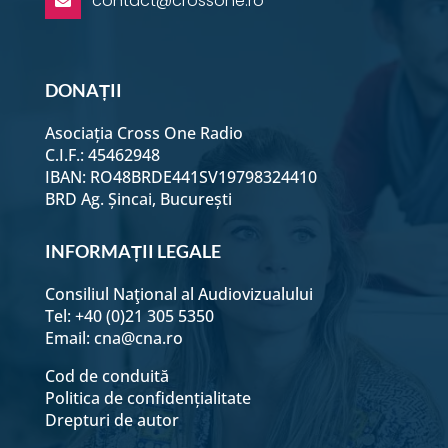
contact@crossone.ro

DONAȚII
Asociația Cross One Radio
C.I.F.: 45462948
IBAN: RO48BRDE441SV19798324410
BRD Ag. Șincai, București
INFORMAȚII LEGALE
Consiliul Naţional al Audiovizualului
Tel: +40 (0)21 305 5350
Email:
cna@cna.ro
Cod de conduită
Politica de confidențialitate
Drepturi de autor