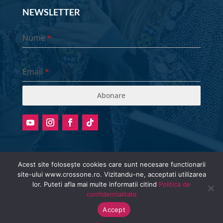
NEWSLETTER
Nume
*
Email
*
Abonare
Acest site folosește cookies care sunt necesare functionarii
site-ului www.crossone.ro. Vizitandu-ne, acceptati utilizarea
Radio stream metadata in not available.
lor. Puteti afla mai multe informatii citind
Politica de
© Cross One Radio 2026 | All Rights
confidentialitate
Reserved.
Accept