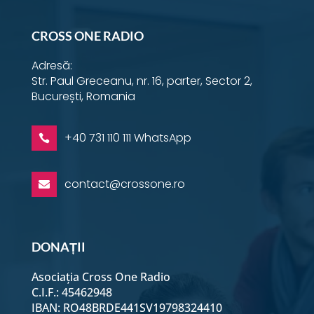
CROSS ONE RADIO
Adresă:
Str. Paul Greceanu, nr. 16, parter, Sector 2,
București, Romania
+40 731 110 111 WhatsApp

contact@crossone.ro

DONAȚII
Asociația Cross One Radio
C.I.F.: 45462948
IBAN: RO48BRDE441SV19798324410