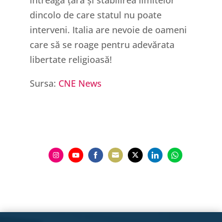
dincolo de care statul nu poate
interveni. Italia are nevoie de oameni
care să se roage pentru adevărata
libertate religioasă!
Sursa:
CNE News
Share
Share
Share
Share
Share
Share
Share
on
on
on
on
on
on
on
Instagram
YouTube
Facebook
Email
Twitter
LinkedIn
WhatsApp