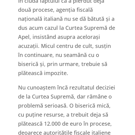
În ciuda faptului că a pierdut deja
două procese, agenția fiscală
națională italiană nu se dă bătută și a
dus acum cazul la Curtea Supremă de
Apel, insistând asupra acelorași
acuzații. Micul centru de cult, susțin
în continuare, nu seamănă cu o
biserică și, prin urmare, trebuie să
plătească impozite.
Nu cunoaștem încă rezultatul deciziei
de la Curtea Supremă, dar rămâne o
problemă serioasă. O biserică mică,
cu puține resurse, a trebuit deja să
plătească 12.000 de euro în procese,
deoarece autoritățile fiscale italiene