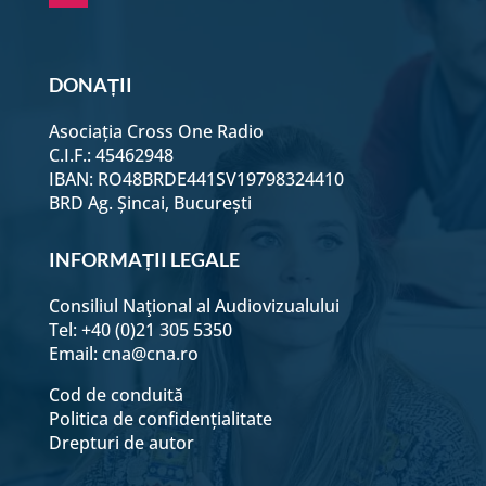
DONAȚII
Asociația Cross One Radio
C.I.F.: 45462948
IBAN: RO48BRDE441SV19798324410
BRD Ag. Șincai, București
INFORMAȚII LEGALE
Consiliul Naţional al Audiovizualului
Tel: +40 (0)21 305 5350
Email:
cna@cna.ro
Cod de conduită
Politica de confidențialitate
Drepturi de autor