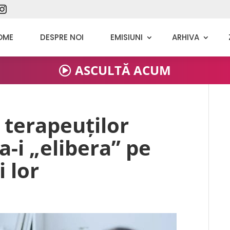
OME
DESPRE NOI
EMISIUNI
ARHIVA
ASCULTĂ ACUM
ă terapeuților
a-i „elibera” pe
i lor