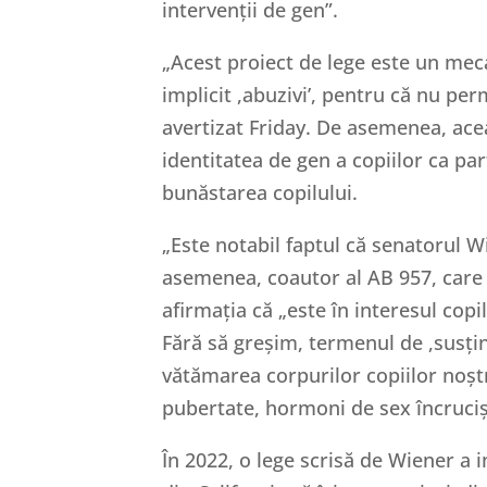
intervenții de gen”.
„Acest proiect de lege este un mec
implicit ,abuzivi’, pentru că nu per
avertizat Friday. De asemenea, acea
identitatea de gen a copiilor ca par
bunăstarea copilului.
„Este notabil faptul că senatorul W
asemenea, coautor al AB 957, care v
afirmația că „este în interesul copil
Fără să greșim, termenul de ,susți
vătămarea corpurilor copiilor noșt
pubertate, hormoni de sex încrucișat
În 2022, o lege scrisă de Wiener a 