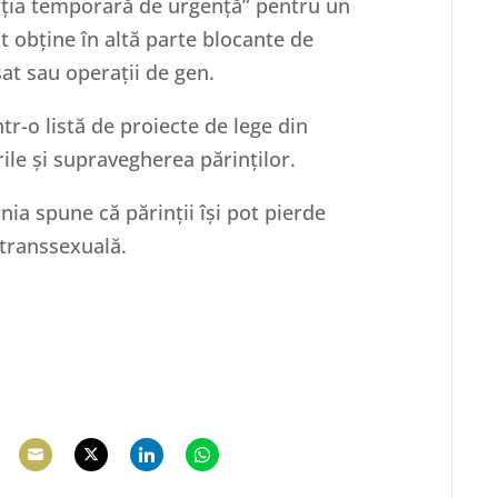
icția temporară de urgență” pentru un
ut obține în altă parte blocante de
at sau operații de gen.
tr-o listă de proiecte de lege din
ile și supravegherea părinților.
nia spune că părinții își pot pierde
 transsexuală.
hare
Share
Share
Share
Share