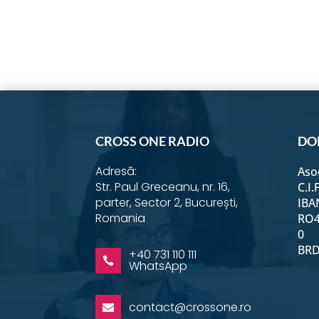
on
on
o
Instagram
YouTub
F
CROSS ONE RADIO
DO
Adresă:
Aso
Str. Paul Greceanu, nr. 16,
C.I.
parter, Sector 2, București,
IBA
Romania
RO4
0
BRD 
+40 731 110 111

WhatsApp
contact@crossone.ro
