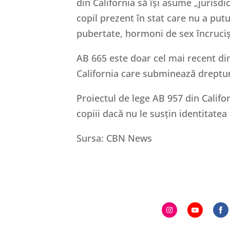
din California să își asume „jurisd
copil prezent în stat care nu a put
pubertate, hormoni de sex încruciș
AB 665 este doar cel mai recent din
California care subminează dreptur
Proiectul de lege AB 957 din Califor
copiii dacă nu le susțin identitatea
Sursa: CBN News
Share
Share
S