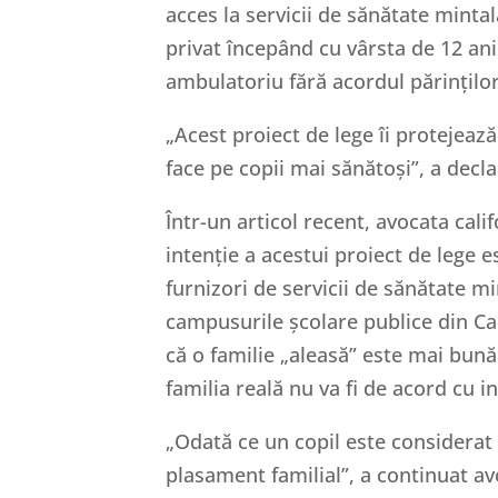
acces la servicii de sănătate mintal
privat începând cu vârsta de 12 ani
ambulatoriu fără acordul părinților
„Acest proiect de lege îi protejează p
face pe copii mai sănătoși”, a decl
Într-un articol recent, avocata cali
intenție a acestui proiect de lege e
furnizori de servicii de sănătate mi
campusurile școlare publice din Cal
că o familie „aleasă” este mai bună
familia reală nu va fi de acord cu i
„Odată ce un copil este considerat 
plasament familial”, a continuat avo