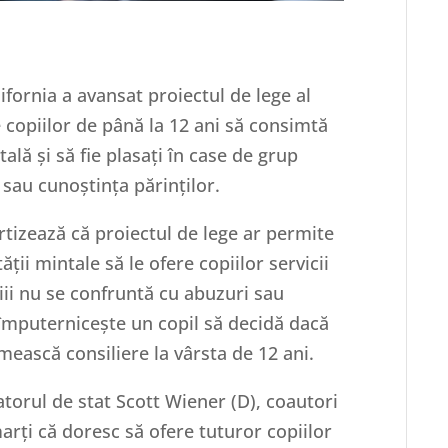
ifornia a avansat proiectul de lege al
 copiilor de până la 12 ani să consimtă
ală și să fie plasați în case de grup
 sau cunoștința părinților.
ertizează că proiectul de lege ar permite
ții mintale să le ofere copiilor servicii
iii nu se confruntă cu abuzuri sau
 împuternicește un copil să decidă dacă
mească consiliere la vârsta de 12 ani.
torul de stat Scott Wiener (D), coautori
marți că doresc să ofere tuturor copiilor