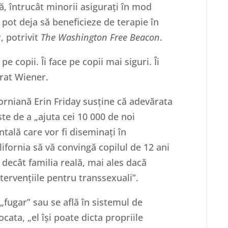
ă, întrucât minorii asigurați în mod
 pot deja să beneficieze de terapie în
, potrivit
The Washington Free Beacon
.
e copii. Îi face pe copii mai siguri. Îi
arat Wiener.
forniană Erin Friday susține că adevărata
ste de a „ajuta cei 10 000 de noi
ntală care vor fi diseminați în
ifornia să vă convingă copilul de 12 ani
 decât familia reală, mai ales dacă
ntervențiile pentru transsexuali”.
„fugar” sau se află în sistemul de
cata, „el își poate dicta propriile