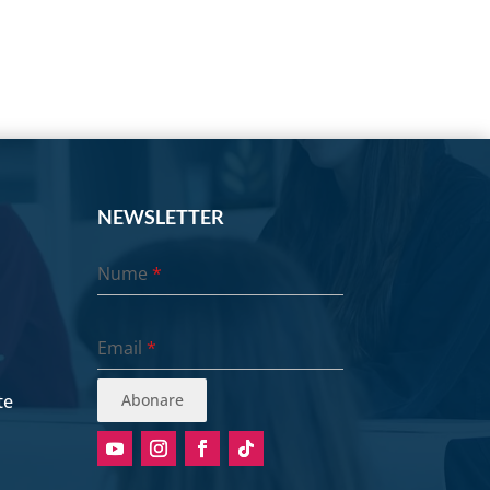
NEWSLETTER
Nume
*
Email
*
te
Abonare