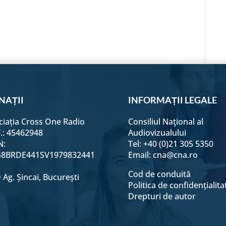
n
on
on
on
on
e
acebook
Email
Twitter
LinkedIn
WhatsApp
NAȚII
INFORMAȚII LEGALE
ciația Cross One Radio
Consiliul Naţional al
F.: 45462948
Audiovizualului
N:
Tel: +40 (0)21 305 5350
8BRDE441SV1979832441
Email:
cna@cna.ro
Cod de conduită
Ag. Șincai, București
Politica de confidențialita
Drepturi de autor