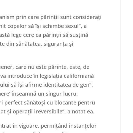
anism prin care părinții sunt considerați
mit copiilor să își schimbe sexul”, a
stă lege cere ca părinții să susțină
te din sănătatea, siguranța și
iener, care nu este părinte, este, de
a introduce în legislația californiană
ului să își afirme identitatea de gen”.
nere’ înseamnă un singur lucru:
ri perfect sănătoși cu blocante pentru
 și operații ireversibile”, a notat ea.
intrat în vigoare, permițând instanțelor