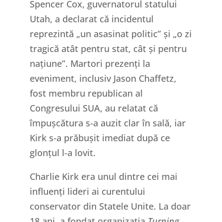
Spencer Cox, guvernatorul statului
Utah, a declarat că incidentul
reprezintă „un asasinat politic” și „o zi
tragică atât pentru stat, cât și pentru
națiune”. Martori prezenți la
eveniment, inclusiv Jason Chaffetz,
fost membru republican al
Congresului SUA, au relatat că
împușcătura s-a auzit clar în sală, iar
Kirk s-a prăbușit imediat după ce
glonțul l-a lovit.
Charlie Kirk era unul dintre cei mai
influenți lideri ai curentului
conservator din Statele Unite. La doar
18 ani, a fondat organizația
Turning