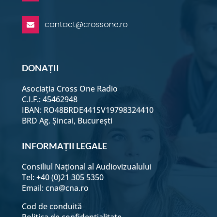
contact@crossone.ro

DONAȚII
Asociația Cross One Radio
C.I.F.: 45462948
IBAN: RO48BRDE441SV19798324410
BRD Ag. Șincai, București
INFORMAȚII LEGALE
Consiliul Naţional al Audiovizualului
Tel: +40 (0)21 305 5350
Email:
cna@cna.ro
Cod de conduită