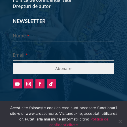
Politica de confidențialitate
Drepturi de autor
NEWSLETTER
Nume
*
Email
*
Abonare
Acest site folosește cookies care sunt necesare functionarii
site-ului www.crossone.ro. Vizitandu-ne, acceptati utilizarea
Radio stream metadata in not available.
lor. Puteti afla mai multe informatii citind
Politica de
© Cross One Radio 2026 | All Rights
confidentialitate