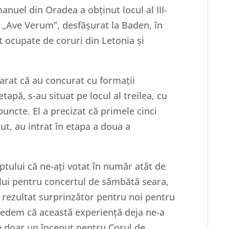
anuel din Oradea a obținut locul al III-
l „Ave Verum”, desfășurat la Baden, în
t ocupate de coruri din Letonia și
arat că au concurat cu formații
tapă, s-au situat pe locul al treilea, cu
puncte. El a precizat că primele cinci
ut, au intrat în etapa a doua a
ptului că ne-ați votat în număr atât de
lui pentru concertul de sâmbătă seara,
n rezultat surprinzător pentru noi pentru
edem că această experiență deja ne-a
e doar un început pentru Corul de