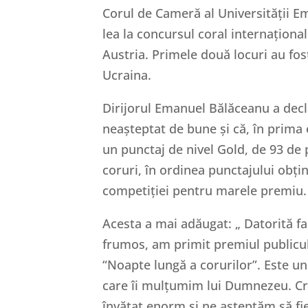
Corul de Cameră al Universității Em
lea la concursul coral internaționa
Austria. Primele două locuri au fos
Ucraina.
Dirijorul Emanuel Bălăceanu a decl
neașteptat de bune și că, în prima e
un punctaj de nivel Gold, de 93 de 
coruri, în ordinea punctajului obțin
competiției pentru marele premiu.
Acesta a mai adăugat: „ Datorită fa
frumos, am primit premiul publicu
“Noapte lungă a corurilor”. Este u
care îi mulțumim lui Dumnezeu. Cr
învățat enorm și ne așteptăm să fi