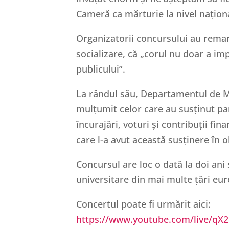
Cameră ca mărturie la nivel național
Organizatorii concursului au remarc
socializare, că „corul nu doar a impr
publicului”.
La rândul său, Departamentul de Mu
mulțumit celor care au susținut par
încurajări, voturi și contribuții fin
care l-a avut această susținere în o
Concursul are loc o dată la doi ani 
universitare din mai multe țări eu
Concertul poate fi urmărit aici:
https://www.youtube.com/live/q