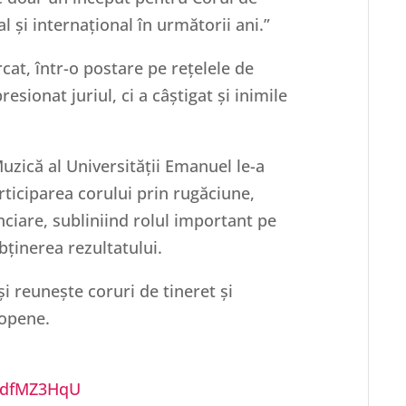
 și internațional în următorii ani.”
at, într-o postare pe rețelele de
esionat juriul, ci a câștigat și inimile
zică al Universității Emanuel le-a
ticiparea corului prin rugăciune,
anciare, subliniind rolul important pe
bținerea rezultatului.
și reunește coruri de tineret și
ropene.
X2dfMZ3HqU