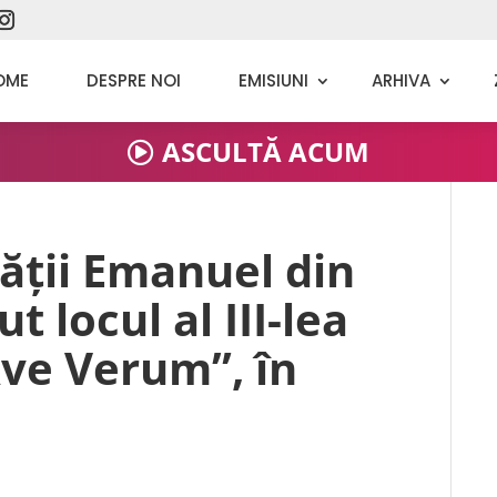
OME
DESPRE NOI
EMISIUNI
ARHIVA
ASCULTĂ ACUM
tății Emanuel din
 locul al III-lea
Ave Verum”, în