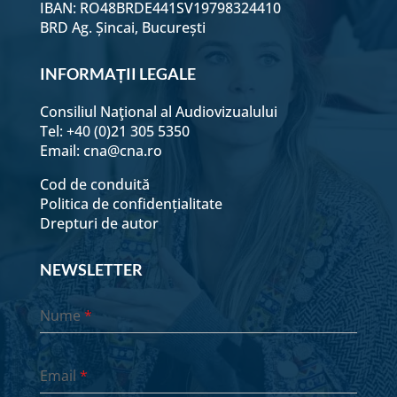
IBAN: RO48BRDE441SV19798324410
BRD Ag. Șincai, București
INFORMAȚII LEGALE
Consiliul Naţional al Audiovizualului
Tel: +40 (0)21 305 5350
Email:
cna@cna.ro
Cod de conduită
Politica de confidențialitate
Drepturi de autor
NEWSLETTER
Nume
*
Email
*