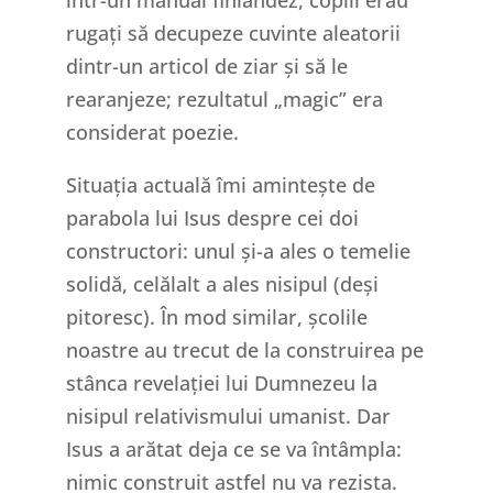
într-un manual finlandez, copiii erau
rugați să decupeze cuvinte aleatorii
dintr-un articol de ziar și să le
rearanjeze; rezultatul „magic” era
considerat poezie.
Situația actuală îmi amintește de
parabola lui Isus despre cei doi
constructori: unul și-a ales o temelie
solidă, celălalt a ales nisipul (deși
pitoresc). În mod similar, școlile
noastre au trecut de la construirea pe
stânca revelației lui Dumnezeu la
nisipul relativismului umanist. Dar
Isus a arătat deja ce se va întâmpla:
nimic construit astfel nu va rezista.