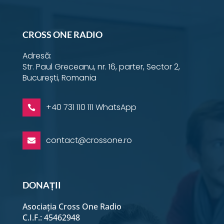
CROSS ONE RADIO
Adresă:
Str. Paul Greceanu, nr. 16, parter, Sector 2,
București, Romania
+40 731 110 111 WhatsApp

contact@crossone.ro

DONAȚII
Asociația Cross One Radio
C.I.F.: 45462948