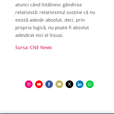
atunci când întâlnesc gândirea
relativistă: relativismul susține că nu
există adevăr absolut, deci, prin
propria logică, nu poate fi absolut
adevărat nici el însuși.
Sursa: CNE News
Share
Share
Share
Share
Share
Share
Share
on
on
on
on
on
on
on
Instagram
YouTube
Facebook
Email
Twitter
LinkedIn
WhatsApp