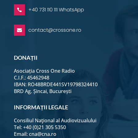
+40 731 110 111 WhatsApp

contact@crossone.ro

DONAȚII
Asociația Cross One Radio
C.I.F.: 45462948
IBAN: RO48BRDE441SV19798324410
BRD Ag. Șincai, București
INFORMAȚII LEGALE
Consiliul Naţional al Audiovizualului
Tel: +40 (0)21 305 5350
Email:
cna@cna.ro