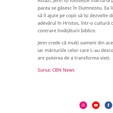
Astăzi, Jenn își folosește mărturia 
pacea se găsesc în Dumnezeu. Ea îi 
să îi ajute pe copii să își dezvolte 
adevărul în Hristos, într-o cultură
contrare învățăturii biblice.
Jenn crede că mulți oameni din ace
iar mărturiile celor care L-au des
are puterea de a transforma vieți.
Sursa: CBN News
Share
Share
S