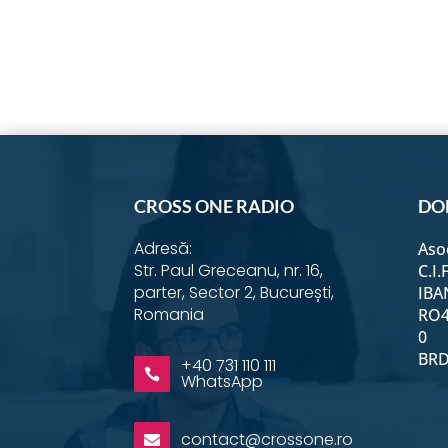
on
on
o
Instagram
YouTub
F
CROSS ONE RADIO
DO
Adresă:
Aso
Str. Paul Greceanu, nr. 16,
C.I.
parter, Sector 2, București,
IBA
Romania
RO4
0
BRD 
+40 731 110 111

WhatsApp
contact@crossone.ro
