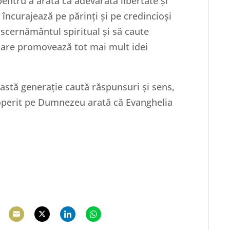
pentru a arăta că adevărata libertate și
încurajează pe părinți și pe credincioși
discernământul spiritual și să caute
 care promovează tot mai mult idei
astă generație caută răspunsuri și sens,
coperit pe Dumnezeu arată că Evanghelia
hare
Share
Share
Share
Share