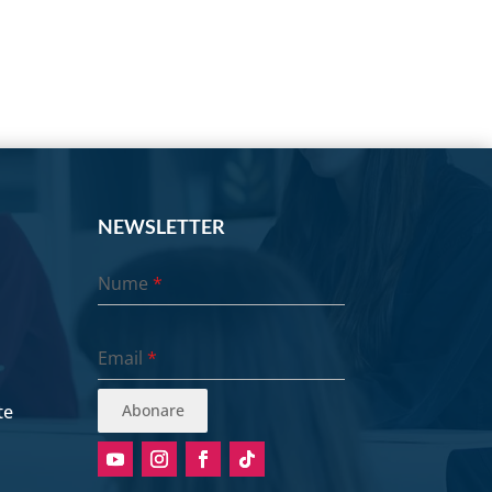
NEWSLETTER
Nume
*
Email
*
te
Abonare