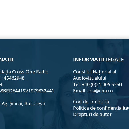
n
on
on
on
on
e
acebook
Email
Twitter
LinkedIn
WhatsApp
NAȚII
INFORMAȚII LEGALE
ciația Cross One Radio
Consiliul Naţional al
F.: 45462948
Audiovizualului
N:
Tel: +40 (0)21 305 5350
8BRDE441SV1979832441
Email:
cna@cna.ro
Cod de conduită
Ag. Șincai, București
Politica de confidențialita
Drepturi de autor