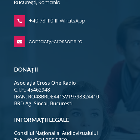
București, Romania
+40 731 110 111 WhatsApp

contact@crossone.ro

DONAȚII
Asociația Cross One Radio
C.I.F.: 45462948
IBAN: RO48BRDE441SV19798324410
BRD Ag. Șincai, București
INFORMAȚII LEGALE
Consiliul Naţional al Audiovizualului
Tel: +40 (0)21 305 5350