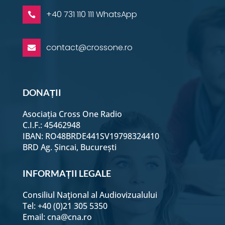
+40 731 110 111 WhatsApp

contact@crossone.ro

DONAȚII
Asociația Cross One Radio
C.I.F.: 45462948
IBAN: RO48BRDE441SV19798324410
BRD Ag. Șincai, București
INFORMAȚII LEGALE
Consiliul Naţional al Audiovizualului
Tel: +40 (0)21 305 5350
Email:
cna@cna.ro