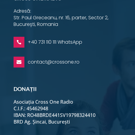
Adresă:
Str. Paul Greceanu, nr. 16, parter, Sector 2,
București, Romania
+40 731 110 111 WhatsApp

contact@crossone.ro

DONAȚII
Asociația Cross One Radio
C.I.F.: 45462948
IBAN: RO48BRDE441SV19798324410
BRD Ag. Șincai, București