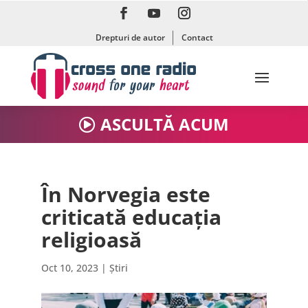
Drepturi de autor
Contact
ASCULTĂ ACUM
În Norvegia este
criticată educația
religioasă
Oct 10, 2023
|
Știri