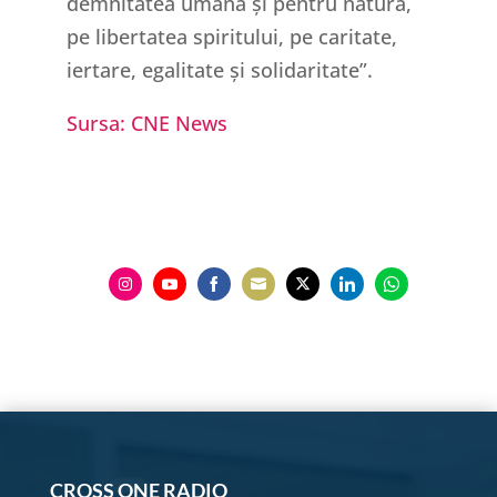
demnitatea umană și pentru natură,
pe libertatea spiritului, pe caritate,
iertare, egalitate și solidaritate”.
Sursa: CNE News
Share
Share
Share
Share
Share
Share
Share
on
on
on
on
on
on
on
Instagram
YouTube
Facebook
Email
Twitter
LinkedIn
WhatsApp
CROSS ONE RADIO