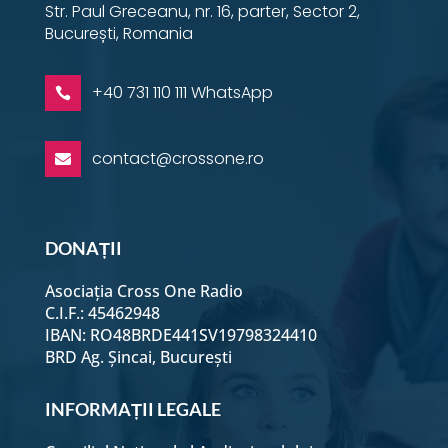
Str. Paul Greceanu, nr. 16, parter, Sector 2,
București, Romania
+40 731 110 111 WhatsApp

contact@crossone.ro

DONAȚII
Asociația Cross One Radio
C.I.F.: 45462948
IBAN: RO48BRDE441SV19798324410
BRD Ag. Șincai, București
INFORMAȚII LEGALE