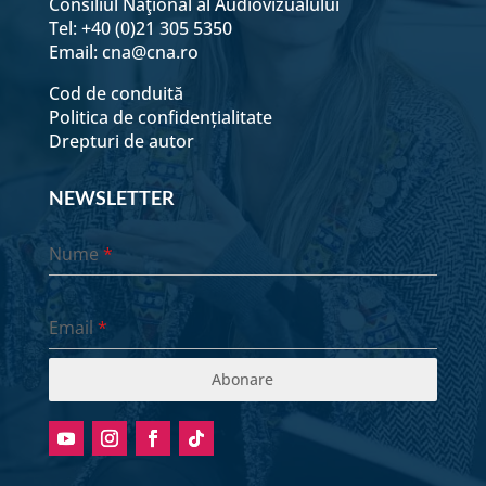
Consiliul Naţional al Audiovizualului
Tel: +40 (0)21 305 5350
Email:
cna@cna.ro
Cod de conduită
Politica de confidențialitate
Drepturi de autor
NEWSLETTER
Nume
*
Email
*
Abonare