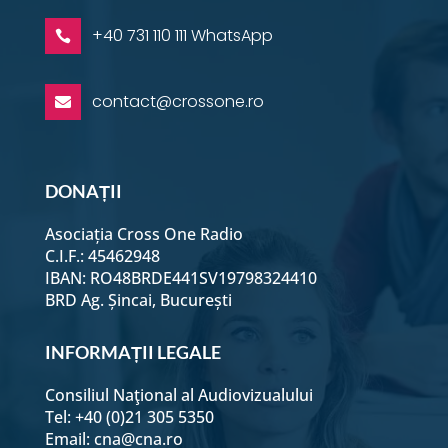
+40 731 110 111 WhatsApp

contact@crossone.ro

DONAȚII
Asociația Cross One Radio
C.I.F.: 45462948
IBAN: RO48BRDE441SV19798324410
BRD Ag. Șincai, București
INFORMAȚII LEGALE
Consiliul Naţional al Audiovizualului
Tel: +40 (0)21 305 5350
Email:
cna@cna.ro