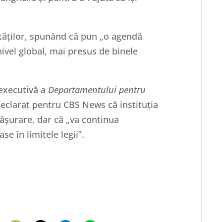
rităților, spunând că pun „o agendă
nivel global, mai presus de binele
 executivă a
Departamentului pentru
eclarat pentru CBS News că instituția
fășurare, dar că „va continua
se în limitele legii”.