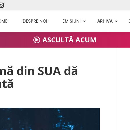
OME
DESPRE NOI
EMISIUNI
ARHIVA
ASCULTĂ ACUM
ină din SUA dă
ată