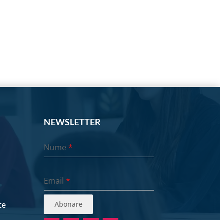
NEWSLETTER
Nume
*
Email
*
te
Abonare