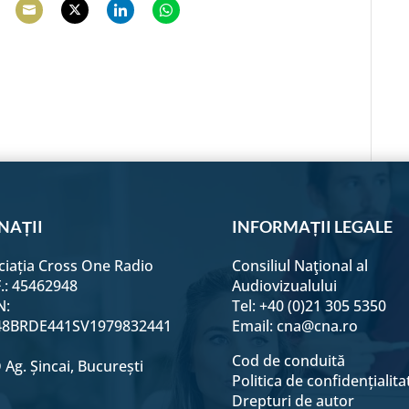
hare
Share
Share
Share
Share
n
on
on
on
on
e
acebook
Email
Twitter
LinkedIn
WhatsApp
NAȚII
INFORMAȚII LEGALE
ciația Cross One Radio
Consiliul Naţional al
F.: 45462948
Audiovizualului
N:
Tel: +40 (0)21 305 5350
8BRDE441SV1979832441
Email:
cna@cna.ro
Cod de conduită
Ag. Șincai, București
Politica de confidențialita
Drepturi de autor