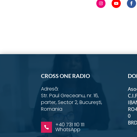
Share
Share
S
on
on
o
Instagram
YouTub
F
CROSS ONE RADIO
DO
Adresă:
Aso
Str. Paul Greceanu, nr. 16,
C.I.
parter, Sector 2, București,
IBA
Romania
RO4
0
BRD 
+40 731 110 111

WhatsApp