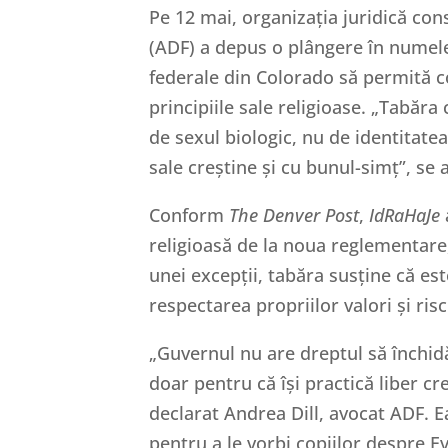
Pe 12 mai, organizația juridică co
(ADF) a depus o plângere în numele 
federale din Colorado să permită co
principiile sale religioase. „Tabăra
de sexul biologic, nu de identitate
sale creștine și cu bunul-simț”, se
Conform
The Denver Post
,
IdRaHaJe
religioasă de la noua reglementare,
unei excepții, tabăra susține că est
respectarea propriilor valori și risc
„Guvernul nu are dreptul să închid
doar pentru că își practică liber c
declarat Andrea Dill, avocat ADF. 
pentru a le vorbi copiilor despre Ev