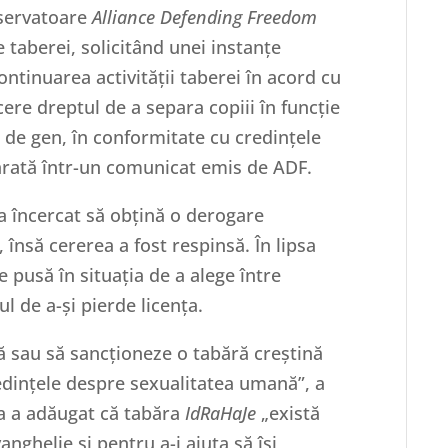
nservatoare
Alliance Defending Freedom
taberei, solicitând unei instanțe
ntinuarea activității taberei în acord cu
 cere dreptul de a separa copiii în funcție
a de gen, în conformitate cu credințele
 arată într-un comunicat emis de ADF.
a încercat să obțină o derogare
 însă cererea a fost respinsă. În lipsa
e pusă în situația de a alege între
ul de a-și pierde licența.
ă sau să sancționeze o tabără creștină
redințele despre sexualitatea umană”, a
Ea a adăugat că tabăra
IdRaHaJe
„există
anghelie și pentru a-i ajuta să își