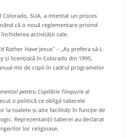
l Colorado, SUA, a intentat un proces
sținând că o nouă reglementare privind
închiderea activității sale.
d Rather Have Jesus” – „Aș prefera să-L
ey și licențiată în Colorado din 1995,
anual mii de copii în cadrul programelor
mentul pentru Copilărie Timpurie
al
ecut o politică ce obligă taberele
 la toalete și alte facilități în funcție de
logic. Reprezentanții taberei au declarat
ngerilor lor religioase.