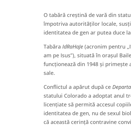
O tabără creștină de vară din statu
împotriva autorităților locale, su
identitatea de gen ar putea duce la 
Tabăra
IdRaHaJe
(acronim pentru „I’
am pe Isus”), situată în orașul Bail
funcționează din 1948 și primește 
sale.
Conflictul a apărut după ce
Departa
statului Colorado a adoptat anul tr
licențiate să permită accesul copiilor
identitatea de gen, nu de sexul bio
că această cerință contravine convi