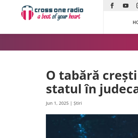
H
O tabără creșt
statul în judec
Jun 1, 2025
|
Știri