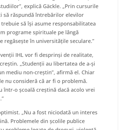
tudiilor”, explică Gäckle. „Prin cursurile
ți să răspundă întrebărilor elevilor
i trebuie să își asume responsabilitatea
rim programe spirituale pe lângă
e regăsește în universitățile seculare.”
enții IHL vor fi desprinși de realitate,
reștin. „Studenții au libertatea de a-și
un mediu non-creștin”, afirmă el. Chiar
kle nu consideră că ar fi o problemă.
u într-o școală creștină dacă acolo vrei
.”
optimist. „Nu a fost niciodată un interes
ină. Problemele din școlile publice
cu probleme legate de droguri, violență