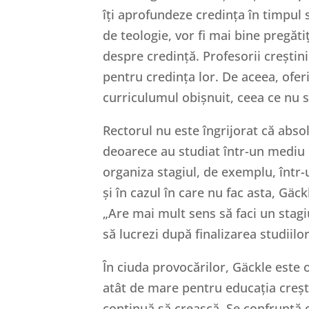
îți aprofundeze credința în timpul s
de teologie, vor fi mai bine pregăti
despre credință. Profesorii creștin
pentru credința lor. De aceea, ofe
curriculumul obișnuit, ceea ce nu s
Rectorul nu este îngrijorat că absolv
deoarece au studiat într-un mediu c
organiza stagiul, de exemplu, într-
și în cazul în care nu fac asta, Gäc
„Are mai mult sens să faci un stagi
să lucrezi după finalizarea studiilor
În ciuda provocărilor, Gäckle este 
atât de mare pentru educația creșt
continuă să crească. Se confruntă 