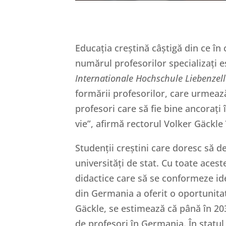
Educația creștină câștigă din ce în
numărul profesorilor specializați es
Internationale Hochschule Liebenzell
formării profesorilor, care urmează
profesori care să fie bine ancorați 
vie”, afirmă rectorul Volker Gäckle
Studenții creștini care doresc să d
universități de stat. Cu toate acest
didactice care să se conformeze ident
din Germania a oferit o oportunitat
Gäckle, se estimează că până în 203
de profesori în Germania. În statu