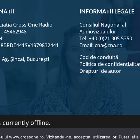
NAȚII
INFORMAȚII LEGALE
ciația Cross One Radio
Consiliul Naţional al
F.: 45462948
Audiovizualului
N:
Tel: +40 (0)21 305 5350
8BRDE441SV1979832441
Email:
cna@cna.ro
Cod de conduită
Ag. Șincai, București
Politica de confidențialita
Drepturi de autor
 currently offline.
© Cross One Radio 2026 | All Rights Reserved.
ului www.crossone.ro. Vizitandu-ne, acceptati utilizarea lor. Puteti afla 