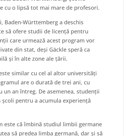
e cu o lipsă tot mai mare de profesori.
ri, Baden-Württemberg a deschis
ate să ofere studii de licență pentru
enții care urmează acest program vor
ivate din stat, deși Gäckle speră ca
lă și în alte zone ale țării.
te similar cu cel al altor universități
gramul are o durată de trei ani, cu
u un an întreg. De asemenea, studenții
în școli pentru a acumula experiență
m este că îmbină studiul limbii germane
putea să predea limba germană, dar și să