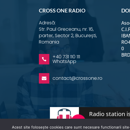
CROSS ONE RADIO
DO
Adresă:
Aso
Str. Paul Greceanu, nr. 16,
C.I.
parter, Sector 2, București,
IBA
Romania
RO4
0
BRD 
+40 731 110 111

WhatsApp
contact@crossone.ro

Radio station is
Acest site folosește cookies care sunt necesare functionarii site-