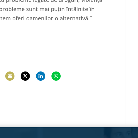
 probleme sunt mai puțin întâlnite în
putem oferi oamenilor o alternativă.”
hare
Share
Share
Share
Share
n
on
on
on
on
e
acebook
Email
Twitter
LinkedIn
WhatsApp