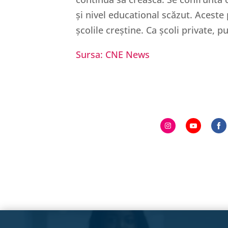
și nivel educational scăzut. Aceste
școlile creștine. Ca școli private, 
Sursa: CNE News
Share
Share
S
on
on
o
Instagram
YouTub
F