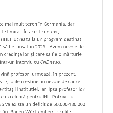
 ce mai mult teren în Germania, dar
te limitat. În acest context,
(IHL) lucrează la un program destinat
 să fie lansat în 2026. „Avem nevoie de
în credința lor și care să fie o mărturie
 într-un interviu cu
CNE.news
.
evină profesori urmează, în prezent,
ea, școlile creștine au nevoie de cadre
ității instituției, iar lipsa profesorilor
e excelentă pentru IHL. Potrivit lui
5 va exista un deficit de 50.000-180.000
l său, Baden-Württemberg, școlile