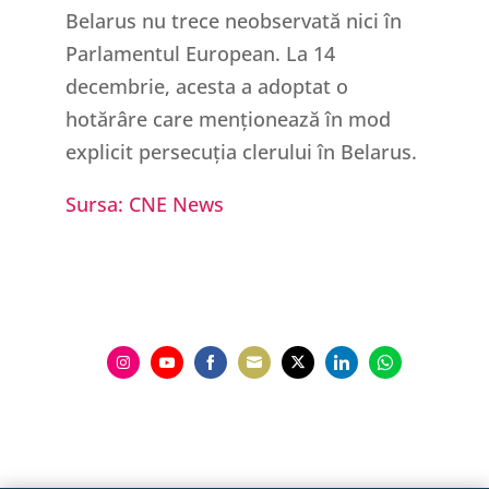
Belarus nu trece neobservată nici în
Parlamentul European. La 14
decembrie, acesta a adoptat o
hotărâre care menționează în mod
explicit persecuția clerului în Belarus.
Sursa: CNE News
Share
Share
Share
Share
Share
Share
Share
on
on
on
on
on
on
on
Instagram
YouTube
Facebook
Email
Twitter
LinkedIn
WhatsApp