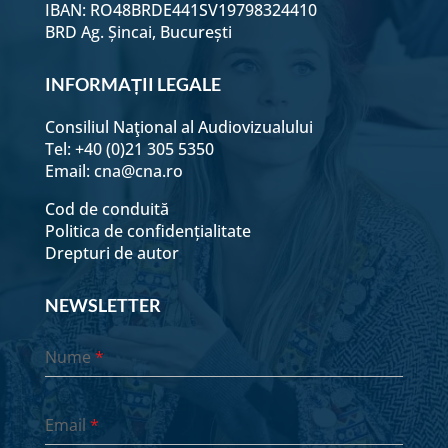
IBAN: RO48BRDE441SV19798324410
BRD Ag. Șincai, București
INFORMAȚII LEGALE
Consiliul Naţional al Audiovizualului
Tel: +40 (0)21 305 5350
Email:
cna@cna.ro
Cod de conduită
Politica de confidențialitate
Drepturi de autor
NEWSLETTER
Nume
*
Email
*