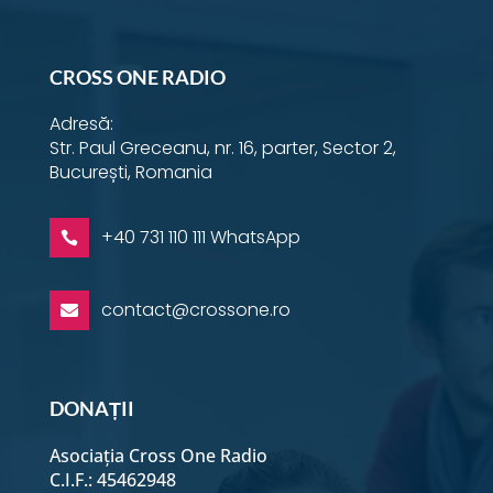
CROSS ONE RADIO
Adresă:
Str. Paul Greceanu, nr. 16, parter, Sector 2,
București, Romania
+40 731 110 111 WhatsApp

contact@crossone.ro

DONAȚII
Asociația Cross One Radio
C.I.F.: 45462948