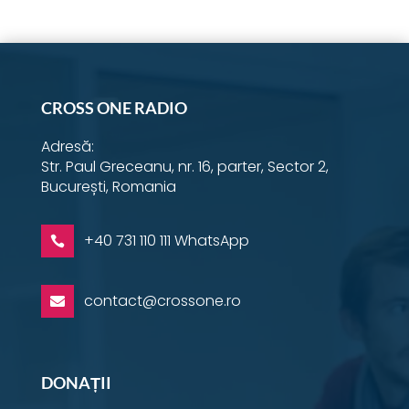
Instagram
YouTube
Facebook
Email
Twitter
LinkedIn
WhatsApp
CROSS ONE RADIO
Adresă:
Str. Paul Greceanu, nr. 16, parter, Sector 2,
București, Romania
+40 731 110 111 WhatsApp

contact@crossone.ro

DONAȚII