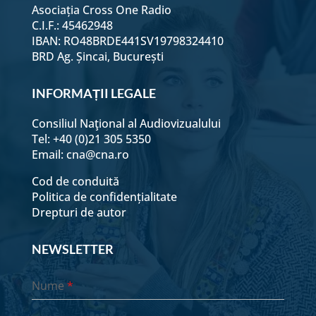
Asociația Cross One Radio
C.I.F.: 45462948
IBAN: RO48BRDE441SV19798324410
BRD Ag. Șincai, București
INFORMAȚII LEGALE
Consiliul Naţional al Audiovizualului
Tel: +40 (0)21 305 5350
Email:
cna@cna.ro
Cod de conduită
Politica de confidențialitate
Drepturi de autor
NEWSLETTER
Nume
*