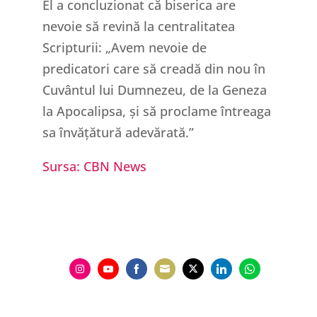
El a concluzionat că biserica are
nevoie să revină la centralitatea
Scripturii: „Avem nevoie de
predicatori care să creadă din nou în
Cuvântul lui Dumnezeu, de la Geneza
la Apocalipsa, și să proclame întreaga
sa învățătură adevărată.”
Sursa: CBN News
Share
Share
Share
Share
Share
Share
Share
on
on
on
on
on
on
on