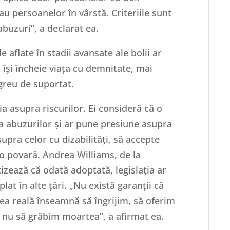
sau persoanelor în vârstă. Criteriile sunt
abuzuri”, a declarat ea.
 aflate în stadii avansate ale bolii ar
 își încheie viața cu demnitate, mai
greu de suportat.
ția asupra riscurilor. Ei consideră că o
șa abuzurilor și ar pune presiune asupra
upra celor cu dizabilități, să accepte
 o povară. Andrea Williams, de la
tizează că odată adoptată, legislația ar
lat în alte țări. „Nu există garanții că
nea reală înseamnă să îngrijim, să oferim
ă, nu să grăbim moartea”, a afirmat ea.