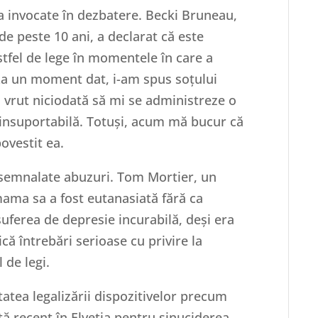
a invocate în dezbatere. Becki Bruneau,
de peste 10 ani, a declarat că este
stfel de lege în momentele în care a
La un moment dat, i-am spus soțului
vrut niciodată să mi se administreze o
u insuportabilă. Totuși, acum mă bucur că
povestit ea.
t semnalate abuzuri. Tom Mortier, un
mama sa a fost eutanasiată fără ca
suferea de depresie incurabilă, deși era
ică întrebări serioase cu privire la
 de legi.
itatea legalizării dispozitivelor precum
tă recent în Elveția pentru sinuciderea