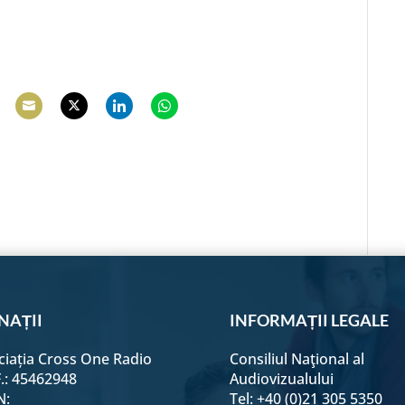
hare
Share
Share
Share
Share
n
on
on
on
on
e
acebook
Email
Twitter
LinkedIn
WhatsApp
NAȚII
INFORMAȚII LEGALE
ciația Cross One Radio
Consiliul Naţional al
F.: 45462948
Audiovizualului
N:
Tel: +40 (0)21 305 5350