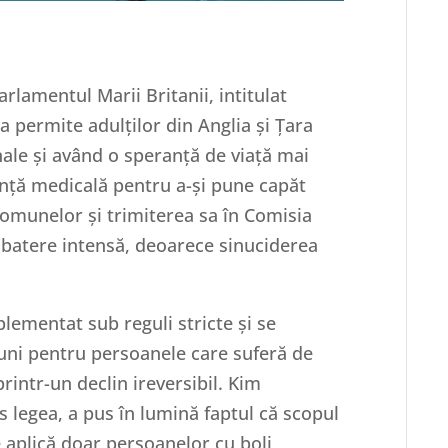
rlamentul Marii Britanii, intitulat
ea permite adulților din Anglia și Țara
inale și având o speranță de viață mai
tență medicală pentru a-și pune capăt
omunelor și trimiterea sa în Comisia
zbatere intensă, deoarece sinuciderea
plementat sub reguli stricte și se
uni pentru persoanele care suferă de
rintr-un declin ireversibil. Kim
 legea, a pus în lumină faptul că scopul
e aplică doar persoanelor cu boli