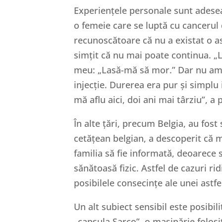
Experiențele personale sunt adese
o femeie care se luptă cu cancerul 
recunoscătoare că nu a existat o a
simțit că nu mai poate continua. „
meu: „Lasă-mă să mor.” Dar nu am 
injecție. Durerea era pur și simpl
mă aflu aici, doi ani mai târziu”, a 
În alte țări, precum Belgia, au fos
cetățean belgian, a descoperit că 
familia să fie informată, deoarece 
sănătoasă fizic. Astfel de cazuri rid
posibilele consecințe ale unei astfel
Un alt subiect sensibil este posibil
„capsula Sarco”, o mașinărie folosi