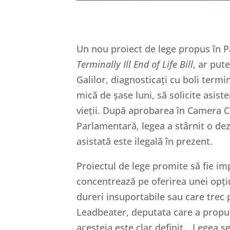
Un nou proiect de lege propus în Pa
Terminally Ill End of Life Bill
, ar put
Galilor, diagnosticați cu boli term
mică de șase luni, să solicite asis
vieții. După aprobarea în Camera C
Parlamentară, legea a stârnit o de
asistată este ilegală în prezent.
Proiectul de lege promite să fie im
concentrează pe oferirea unei opți
dureri insuportabile sau care trec p
Leadbeater, deputata care a propus
acesteia este clar definit. „Legea s