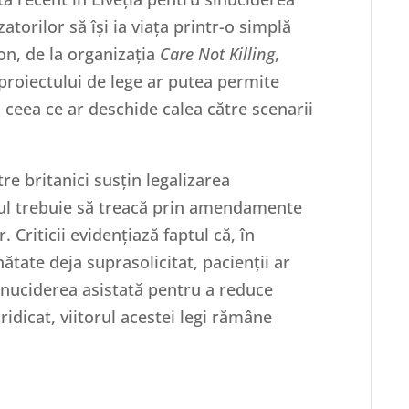
atorilor să își ia viața printr-o simplă
n, de la organizația
Care Not Killing
,
 proiectului de lege ar putea permite
, ceea ce ar deschide calea către scenarii
tre britanici susțin legalizarea
ctul trebuie să treacă prin amendamente
 Criticii evidențiază faptul că, în
ătate deja suprasolicitat, pacienții ar
sinuciderea asistată pentru a reduce
 ridicat, viitorul acestei legi rămâne