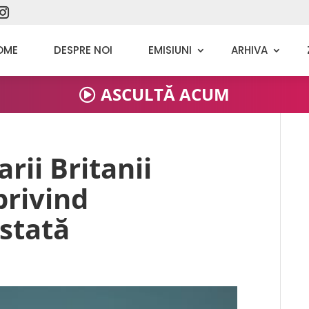
OME
DESPRE NOI
EMISIUNI
ARHIVA
ASCULTĂ ACUM
rii Britanii
privind
istată