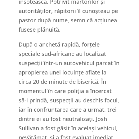
însoțească. Potrivit martorilor și
autorităților, răpitorii îl cunoșteau pe
pastor după nume, semn că acțiunea
fusese plănuită.
După o anchetă rapidă, forțele
speciale sud-africane au localizat
suspecții într-un autovehicul parcat în
apropierea unei locuințe aflate la
circa 20 de minute de biserică. În
momentul în care poliția a încercat
să-i prindă, suspecții au deschis focul,
iar în confruntarea care a urmat, trei
dintre ei au fost neutralizați. Josh
Sullivan a fost găsit în același vehicul,
nevătămat, și a fost evaluat imediat