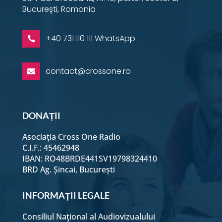
București, Romania
+40 731 110 111 WhatsApp

contact@crossone.ro

DONAȚII
Asociația Cross One Radio
C.I.F.: 45462948
IBAN: RO48BRDE441SV19798324410
BRD Ag. Șincai, București
INFORMAȚII LEGALE
Consiliul Naţional al Audiovizualului