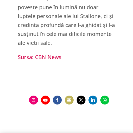
poveste pune în lumină nu doar
luptele personale ale lui Stallone, ci și
credința profundă care l-a ghidat și l-a
susținut în cele mai dificile momente
ale vieții sale.
Sursa: CBN News
Share
Share
Share
Share
Share
Share
Share
on
on
on
on
on
on
on
Instagram
YouTube
Facebook
Email
Twitter
LinkedIn
WhatsApp