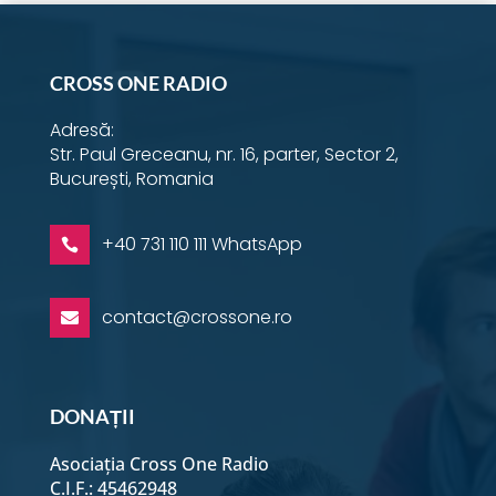
CROSS ONE RADIO
Adresă:
Str. Paul Greceanu, nr. 16, parter, Sector 2,
București, Romania
+40 731 110 111 WhatsApp

contact@crossone.ro

DONAȚII
Asociația Cross One Radio
C.I.F.: 45462948