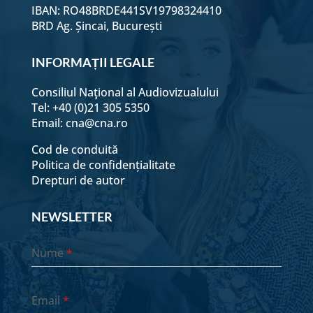
IBAN: RO48BRDE441SV19798324410
BRD Ag. Șincai, București
INFORMAȚII LEGALE
Consiliul Naţional al Audiovizualului
Tel: +40 (0)21 305 5350
Email:
cna@cna.ro
Cod de conduită
Politica de confidențialitate
Drepturi de autor
NEWSLETTER
Nume
*
Email
*