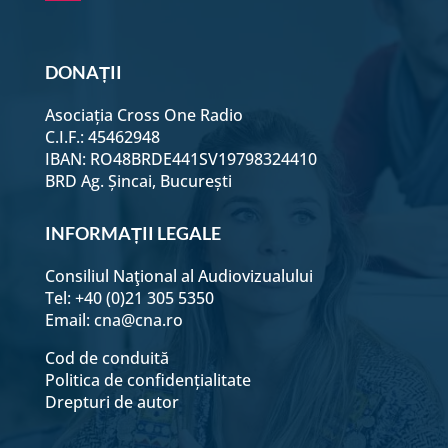
DONAȚII
Asociația Cross One Radio
C.I.F.: 45462948
IBAN: RO48BRDE441SV19798324410
BRD Ag. Șincai, București
INFORMAȚII LEGALE
Consiliul Naţional al Audiovizualului
Tel: +40 (0)21 305 5350
Email:
cna@cna.ro
Cod de conduită
Politica de confidențialitate
Drepturi de autor