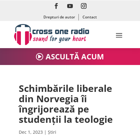
Drepturi de autor
Contact
ASCULTĂ ACUM
Schimbările liberale
din Norvegia îi
îngrijorează pe
studenții la teologie
Dec 1, 2023
|
Știri