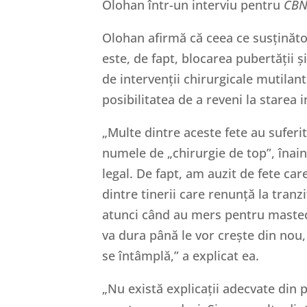
Olohan într-un interviu pentru
CBN
Olohan afirmă că ceea ce susținător
este, de fapt, blocarea pubertății 
de intervenții chirurgicale mutilan
posibilitatea de a reveni la starea in
„Multe dintre aceste fete au sufer
numele de „chirurgie de top”, înain
legal. De fapt, am auzit de fete car
dintre tinerii care renunță la tranzi
atunci când au mers pentru mastect
va dura până le vor crește din nou
se întâmplă,” a explicat ea.
„Nu există explicații adecvate din 