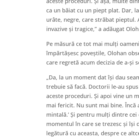
aceste proceduri. Și așa, multe din
ca un băiat cu un piept plat. Dar, la
urâte, negre, care străbat pieptul. 
invazive și tragice,” a adăugat Olo
Pe măsură ce tot mai mulți oameni c
împărtășesc poveștile, Olohan obs
care regretă acum decizia de a-și 
„Da, la un moment dat își dau seama
trebuie să facă. Doctorii le-au spus 
aceste proceduri. Și apoi vine un m
mai fericit. Nu sunt mai bine. Înc
mintală.’ Și pentru mulți dintre cei
momentul în care se trezesc și își 
legătură cu aceasta, despre ce altc