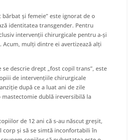
 bărbat și femeie” este ignorat de o
ează identitatea transgender. Pentru
clusiv intervenții chirurgicale pentru a-și
 Acum, mulți dintre ei avertizează alți
e se descrie drept „fost copil trans”, este
opiii de intervențiile chirurgicale
nziție după ce a luat ani de zile
o mastectomie dublă ireversibilă la
piilor de 12 ani că s-au născut greșit,
l corp și să se simtă inconfortabili în
e spunem copiilor că pubertatea este o