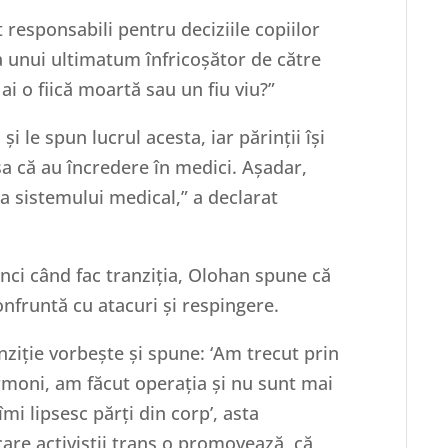
 responsabili pentru deciziile copiilor
ța unui ultimatum înfricoșător de către
 ai o fiică moartă sau un fiu viu?”
 și le spun lucrul acesta, iar părinții își
Așa că au încredere în medici. Așadar,
ea sistemului medical,” a declarat
unci când fac tranziția, Olohan spune că
onfruntă cu atacuri și respingere.
nziție vorbește și spune: ‘Am trecut prin
moni, am făcut operația și nu sunt mai
îmi lipsesc părți din corp’, asta
are activiștii trans o promovează, că