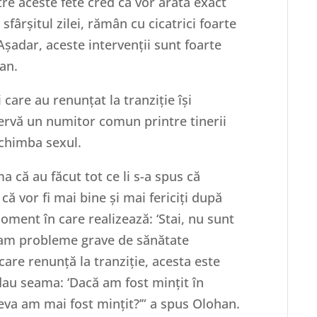
tre aceste fete cred că vor arăta exact
 sfârșitul zilei, rămân cu cicatrici foarte
Așadar, aceste intervenții sunt foarte
han.
are au renunțat la tranziție își
ervă un numitor comun printre tinerii
schimba sexul.
 că au făcut tot ce li s-a spus că
că vor fi mai bine și mai fericiți după
oment în care realizează: ‘Stai, nu sunt
ă am probleme grave de sănătate
 care renunță la tranziție, acesta este
dau seama: ‘Dacă am fost mințit în
eva am mai fost mințit?’” a spus Olohan.