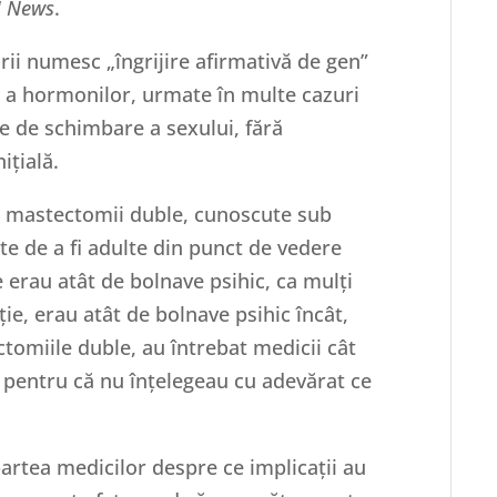
 News
.
ii numesc „îngrijire afirmativă de gen”
și a hormonilor, urmate în multe cazuri
te de schimbare a sexului, fără
ițială.
it mastectomii duble, cunoscute sub
te de a fi adulte din punct de vedere
e erau atât de bolnave psihic, ca mulți
ție, erau atât de bolnave psihic încât,
omiile duble, au întrebat medicii cât
, pentru că nu înțelegeau cu adevărat ce
partea medicilor despre ce implicații au