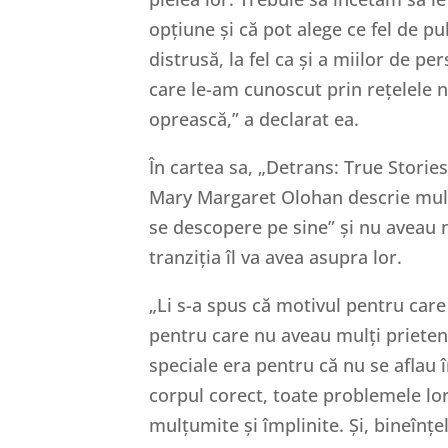
opțiune și că pot alege ce fel de pu
distrusă, la fel ca și a miilor de p
care le-am cunoscut prin rețelele n
oprească,” a declarat ea.
În cartea sa, „Detrans: True Storie
Mary Margaret Olohan descrie multe
se descopere pe sine” și nu aveau 
tranziția îl va avea asupra lor.
„Li s-a spus că motivul pentru care
pentru care nu aveau mulți prieten
speciale era pentru că nu se aflau î
corpul corect, toate problemele lor 
mulțumite și împlinite. Și, bineînțe