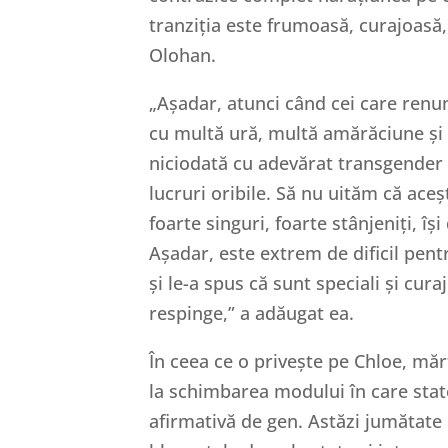
tranziția este frumoasă, curajoasă, 
Olohan.
„Așadar, atunci când cei care renun
cu multă ură, multă amărăciune și f
niciodată cu adevărat transgender 
lucruri oribile. Să nu uităm că aceșt
foarte singuri, foarte stânjeniți, î
Așadar, este extrem de dificil pent
și le-a spus că sunt speciali și cur
respinge,” a adăugat ea.
În ceea ce o privește pe Chloe, măr
la schimbarea modului în care stat
afirmativă de gen. Astăzi jumătate 