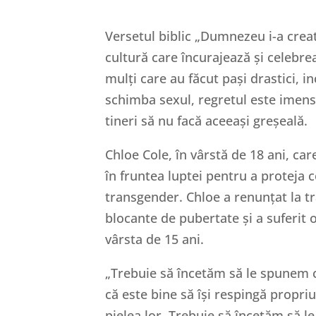
Versetul biblic „Dumnezeu i-a creat
cultură care încurajează și celebr
mulți care au făcut pași drastici, in
schimba sexul, regretul este imens.
tineri să nu facă aceeași greșeală.
Chloe Cole, în vârstă de 18 ani, car
în fruntea luptei pentru a proteja c
transgender. Chloe a renunțat la tra
blocante de pubertate și a suferit 
vârsta de 15 ani.
„Trebuie să încetăm să le spunem co
că este bine să își respingă propriu
pielea lor. Trebuie să încetăm să l