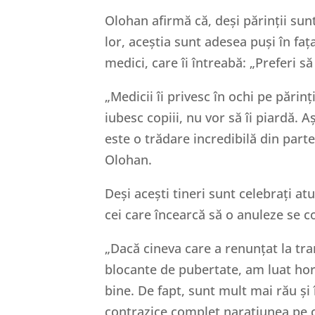
Olohan afirmă că, deși părinții sunt
lor, aceștia sunt adesea puși în fa
medici, care îi întreabă: „Preferi să
„Medicii îi privesc în ochi pe părinți
iubesc copiii, nu vor să îi piardă. 
este o trădare incredibilă din part
Olohan.
Deși acești tineri sunt celebrați at
cei care încearcă să o anuleze se c
„Dacă cineva care a renunțat la tra
blocante de pubertate, am luat hor
bine. De fapt, sunt mult mai rău și 
contrazice complet narațiunea pe c