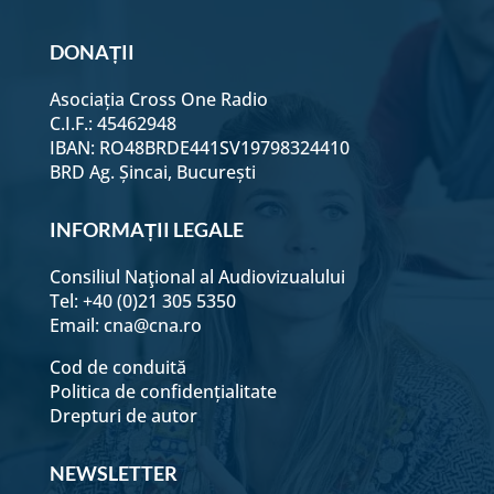
DONAȚII
Asociația Cross One Radio
C.I.F.: 45462948
IBAN: RO48BRDE441SV19798324410
BRD Ag. Șincai, București
INFORMAȚII LEGALE
Consiliul Naţional al Audiovizualului
Tel: +40 (0)21 305 5350
Email:
cna@cna.ro
Cod de conduită
Politica de confidențialitate
Drepturi de autor
NEWSLETTER