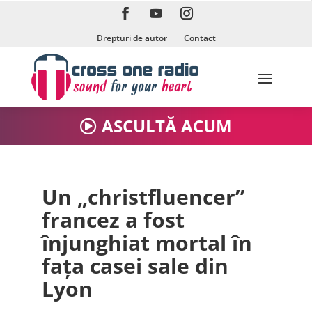
Drepturi de autor
Contact
ASCULTĂ ACUM
Un „christfluencer”
francez a fost
înjunghiat mortal în
fața casei sale din
Lyon