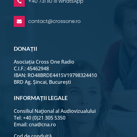
+40 731 110 111 WhatsApp

contact@crossone.ro

DONAȚII
Asociația Cross One Radio
C.I.F.: 45462948
IBAN: RO48BRDE441SV19798324410
BRD Ag. Șincai, București
INFORMAȚII LEGALE
Consiliul Naţional al Audiovizualului
Tel: +40 (0)21 305 5350
Email:
cna@cna.ro
Cod de conduită