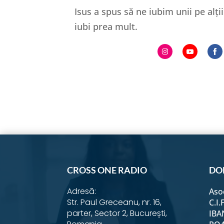
Isus a spus să ne iubim unii pe alț
iubi prea mult.
Share
Share
S
on
on
o
Instagram
YouTub
F
CROSS ONE RADIO
DO
Adresă:
Aso
Str. Paul Greceanu, nr. 16,
C.I.
parter, Sector 2, București,
IBA