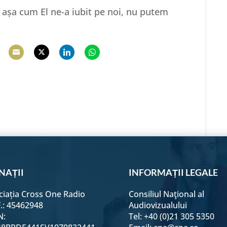
ii așa cum El ne-a iubit pe noi, nu putem
hare
Share
Share
Share
Share
n
on
on
on
on
e
acebook
Email
Twitter
LinkedIn
WhatsApp
NAȚII
INFORMAȚII LEGALE
ciația Cross One Radio
Consiliul Naţional al
F.: 45462948
Audiovizualului
N:
Tel: +40 (0)21 305 5350