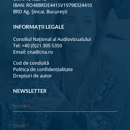
IBAN: RO48BRDE441SV19798324410
BRD Ag. Șincai, București
INFORMAȚII LEGALE
Consiliul Naţional al Audiovizualului
Tel: +40 (0)21 305 5350
Email:
cna@cna.ro
Cod de conduită
Politica de confidențialitate
Drepturi de autor
NEWSLETTER
Nume
*
Email
*