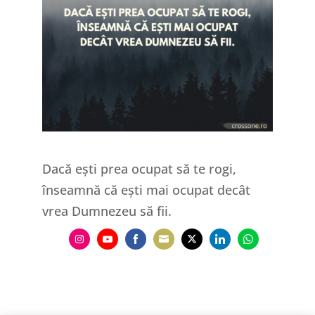
Dacă ești prea ocupat să te rogi,
înseamnă că ești mai ocupat decât
vrea Dumnezeu să fii.
Share
Share
Share
Share
Share
Share
Share
on
on
on
on
on
on
on
Instagram
YouTube
Facebook
Email
Twitter
LinkedIn
WhatsApp