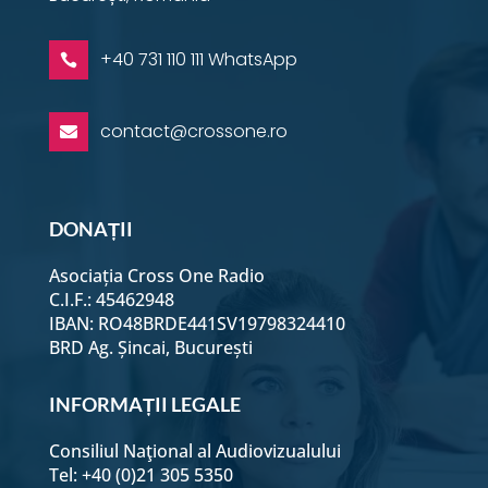
+40 731 110 111 WhatsApp

contact@crossone.ro

DONAȚII
Asociația Cross One Radio
C.I.F.: 45462948
IBAN: RO48BRDE441SV19798324410
BRD Ag. Șincai, București
INFORMAȚII LEGALE
Consiliul Naţional al Audiovizualului
Tel: +40 (0)21 305 5350