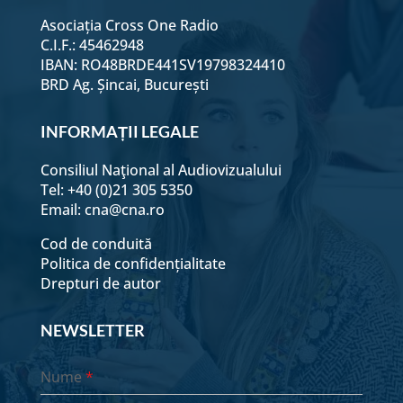
Asociația Cross One Radio
C.I.F.: 45462948
IBAN: RO48BRDE441SV19798324410
BRD Ag. Șincai, București
INFORMAȚII LEGALE
Consiliul Naţional al Audiovizualului
Tel: +40 (0)21 305 5350
Email:
cna@cna.ro
Cod de conduită
Politica de confidențialitate
Drepturi de autor
NEWSLETTER
Nume
*