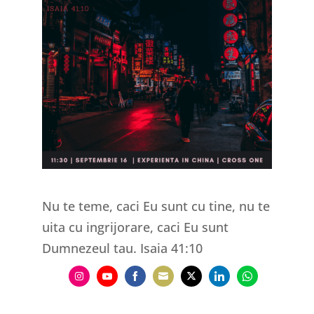
Nu te teme, caci Eu sunt cu tine, nu te
uita cu ingrijorare, caci Eu sunt
Dumnezeul tau. Isaia 41:10
Share
Share
Share
Share
Share
Share
Share
on
on
on
on
on
on
on