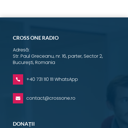
Instagram
YouTube
Facebook
Email
Twitter
LinkedIn
WhatsApp
CROSS ONE RADIO
Adresă:
Str. Paul Greceanu, nr. 16, parter, Sector 2,
București, Romania
+40 731 110 111 WhatsApp

contact@crossone.ro

DONAȚII