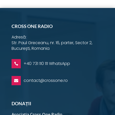
CROSS ONE RADIO
Adresă:
Str. Paul Greceanu, nr. 16, parter, Sector 2,
București, Romania
+40 731 110 111 WhatsApp

contact@crossone.ro

DONAȚII
Asociația Cross One Radio