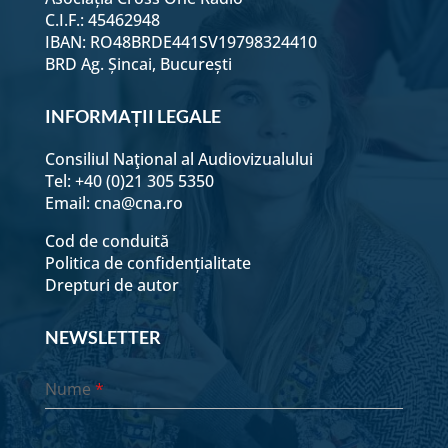
C.I.F.: 45462948
IBAN: RO48BRDE441SV19798324410
BRD Ag. Șincai, București
INFORMAȚII LEGALE
Consiliul Naţional al Audiovizualului
Tel: +40 (0)21 305 5350
Email:
cna@cna.ro
Cod de conduită
Politica de confidențialitate
Drepturi de autor
NEWSLETTER
Nume
*