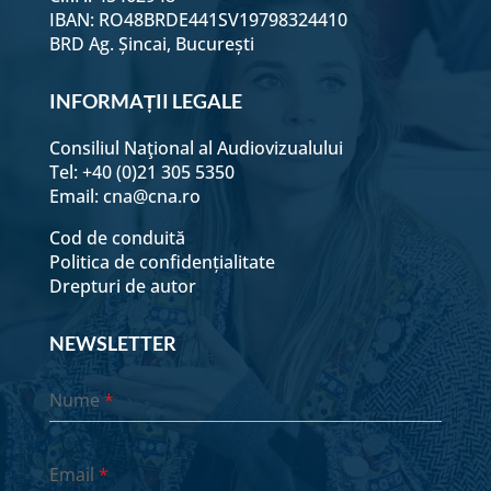
IBAN: RO48BRDE441SV19798324410
BRD Ag. Șincai, București
INFORMAȚII LEGALE
Consiliul Naţional al Audiovizualului
Tel: +40 (0)21 305 5350
Email:
cna@cna.ro
Cod de conduită
Politica de confidențialitate
Drepturi de autor
NEWSLETTER
Nume
*
Email
*