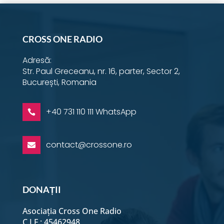
CROSS ONE RADIO
Adresă:
Str. Paul Greceanu, nr. 16, parter, Sector 2,
București, Romania
+40 731 110 111 WhatsApp

contact@crossone.ro

DONAȚII
Asociația Cross One Radio
C.I.F.: 45462948