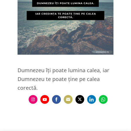
Dumnezeu îți poate lumina calea, iar
Dumnezeu te poate ține pe calea
corectă.
Share
Share
Share
Share
Share
Share
Share
on
on
on
on
on
on
on
Instagram
YouTube
Facebook
Email
Twitter
LinkedIn
WhatsApp