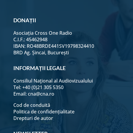
DONAȚII
Asociația Cross One Radio
C.I.F.: 45462948
IBAN: RO48BRDE441SV19798324410
BRD Ag. Șincai, București
INFORMAȚII LEGALE
Consiliul Naţional al Audiovizualului
Tel: +40 (0)21 305 5350
Email:
cna@cna.ro
Cod de conduită
Politica de confidențialitate
Drepturi de autor