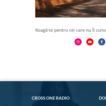
Roagă-te pentru cei care nu Îl cu
Share
Share
S
on
on
o
Instagram
YouTub
F
CROSS ONE RADIO
DO