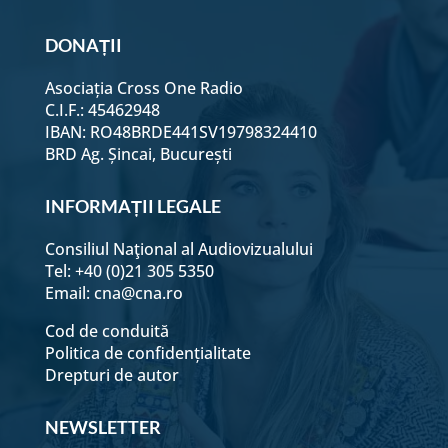
DONAȚII
Asociația Cross One Radio
C.I.F.: 45462948
IBAN: RO48BRDE441SV19798324410
BRD Ag. Șincai, București
INFORMAȚII LEGALE
Consiliul Naţional al Audiovizualului
Tel: +40 (0)21 305 5350
Email:
cna@cna.ro
Cod de conduită
Politica de confidențialitate
Drepturi de autor
NEWSLETTER