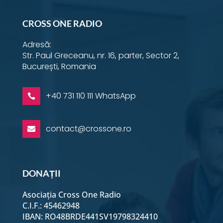
CROSS ONE RADIO
Adresă:
Str. Paul Greceanu, nr. 16, parter, Sector 2,
București, Romania
+40 731 110 111 WhatsApp

contact@crossone.ro

DONAȚII
Asociația Cross One Radio
C.I.F.: 45462948
IBAN: RO48BRDE441SV19798324410