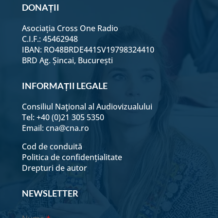
DONAȚII
Asociația Cross One Radio
C.I.F.: 45462948
IBAN: RO48BRDE441SV19798324410
BRD Ag. Șincai, București
INFORMAȚII LEGALE
Consiliul Naţional al Audiovizualului
Tel: +40 (0)21 305 5350
Email:
cna@cna.ro
Cod de conduită
Politica de confidențialitate
Drepturi de autor
NEWSLETTER