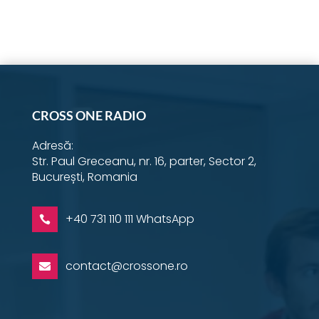
Share
Share
Share
Share
Share
Share
Share
on
on
on
on
on
on
on
Instagram
YouTube
Facebook
Email
Twitter
LinkedIn
WhatsApp
CROSS ONE RADIO
Adresă:
Str. Paul Greceanu, nr. 16, parter, Sector 2,
București, Romania
+40 731 110 111 WhatsApp

contact@crossone.ro
