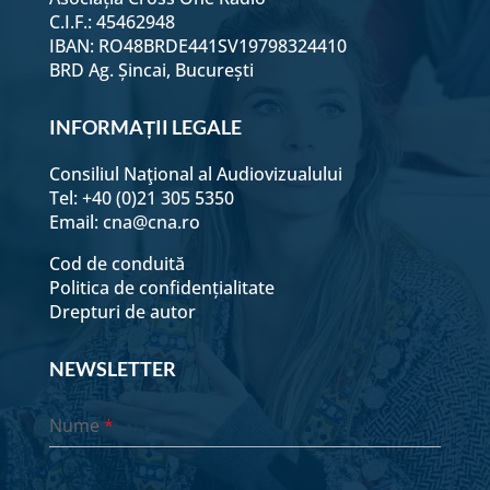
C.I.F.: 45462948
IBAN: RO48BRDE441SV19798324410
BRD Ag. Șincai, București
INFORMAȚII LEGALE
Consiliul Naţional al Audiovizualului
Tel: +40 (0)21 305 5350
Email:
cna@cna.ro
Cod de conduită
Politica de confidențialitate
Drepturi de autor
NEWSLETTER
Nume
*