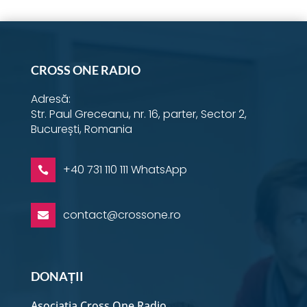
CROSS ONE RADIO
Adresă:
Str. Paul Greceanu, nr. 16, parter, Sector 2,
București, Romania
+40 731 110 111 WhatsApp

contact@crossone.ro

DONAȚII
Asociația Cross One Radio