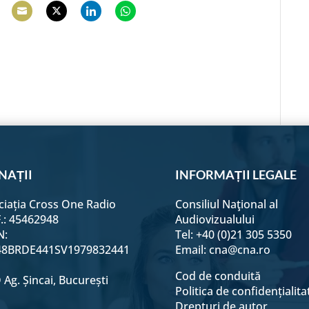
hare
Share
Share
Share
Share
n
on
on
on
on
e
acebook
Email
Twitter
LinkedIn
WhatsApp
NAȚII
INFORMAȚII LEGALE
ciația Cross One Radio
Consiliul Naţional al
F.: 45462948
Audiovizualului
N:
Tel: +40 (0)21 305 5350
8BRDE441SV1979832441
Email:
cna@cna.ro
Cod de conduită
Ag. Șincai, București
Politica de confidențialita
Drepturi de autor