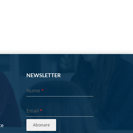
NEWSLETTER
Nume
*
Email
*
te
Abonare