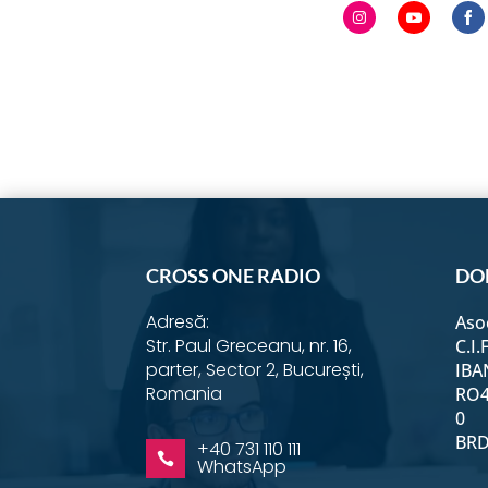
Share
Share
S
on
on
o
Instagram
YouTub
F
CROSS ONE RADIO
DO
Adresă:
Aso
Str. Paul Greceanu, nr. 16,
C.I.
parter, Sector 2, București,
IBA
Romania
RO4
0
BRD 
+40 731 110 111

WhatsApp