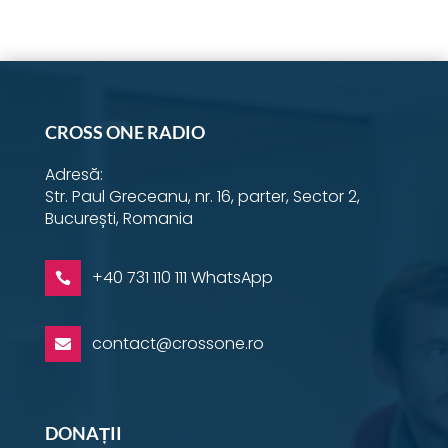
Instagram
YouTube
Facebook
Email
Twitter
LinkedIn
WhatsApp
CROSS ONE RADIO
Adresă:
Str. Paul Greceanu, nr. 16, parter, Sector 2,
București, Romania
+40 731 110 111 WhatsApp

contact@crossone.ro

DONAȚII