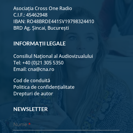
Asociația Cross One Radio
C.I.F.: 45462948
IBAN: RO48BRDE441SV19798324410
BRD Ag. Șincai, București
INFORMAȚII LEGALE
Consiliul Naţional al Audiovizualului
Tel: +40 (0)21 305 5350
Email:
cna@cna.ro
Cod de conduită
Politica de confidențialitate
Drepturi de autor
NEWSLETTER
Nume
*