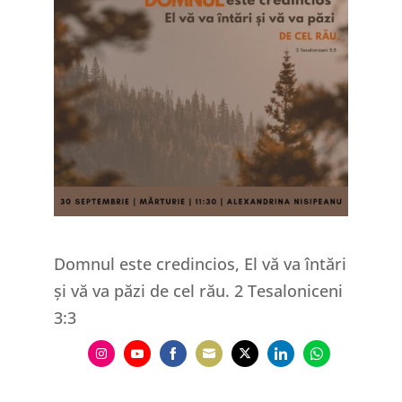
Domnul este credincios, El vă va întări
și vă va păzi de cel rău. 2 Tesaloniceni
3:3
Share
Share
Share
Share
Share
Share
Share
on
on
on
on
on
on
on