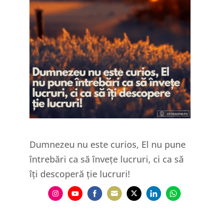
Dumnezeu nu este curios, El nu pune
întrebări ca să învețe lucruri, ci ca să
îți descoperă ție lucruri!
Share
Share
Share
Share
Share
Share
Share
on
on
on
on
on
on
on