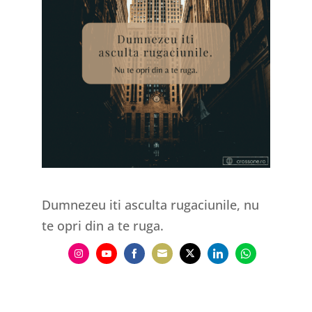
Dumnezeu iti asculta rugaciunile, nu
te opri din a te ruga.
Share
Share
Share
Share
Share
Share
Share
on
on
on
on
on
on
on
Instagram
YouTube
Facebook
Email
Twitter
LinkedIn
WhatsApp