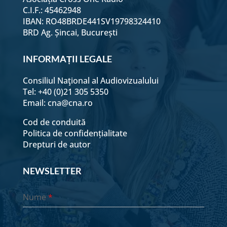
C.I.F.: 45462948
IBAN: RO48BRDE441SV19798324410
BRD Ag. Șincai, București
INFORMAȚII LEGALE
Consiliul Naţional al Audiovizualului
Tel: +40 (0)21 305 5350
Email:
cna@cna.ro
Cod de conduită
Politica de confidențialitate
Drepturi de autor
NEWSLETTER
Nume
*