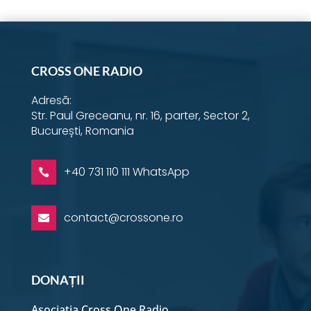
CROSS ONE RADIO
Adresă:
Str. Paul Greceanu, nr. 16, parter, Sector 2,
București, Romania
+40 731 110 111 WhatsApp

contact@crossone.ro

DONAȚII
Asociația Cross One Radio