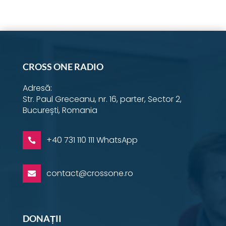
Instagram
YouTube
Facebook
Email
Twitter
LinkedIn
WhatsApp
CROSS ONE RADIO
Adresă:
Str. Paul Greceanu, nr. 16, parter, Sector 2,
București, Romania
+40 731 110 111 WhatsApp

contact@crossone.ro

DONAȚII