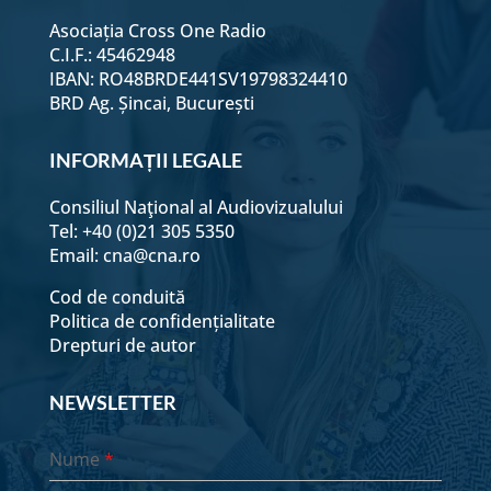
Asociația Cross One Radio
C.I.F.: 45462948
IBAN: RO48BRDE441SV19798324410
BRD Ag. Șincai, București
INFORMAȚII LEGALE
Consiliul Naţional al Audiovizualului
Tel: +40 (0)21 305 5350
Email:
cna@cna.ro
Cod de conduită
Politica de confidențialitate
Drepturi de autor
NEWSLETTER
Nume
*