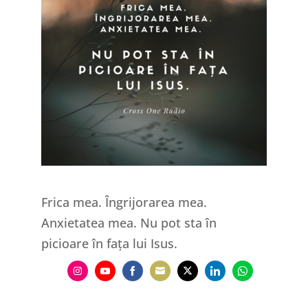
Frica mea. Îngrijorarea mea.
Anxietatea mea. Nu pot sta în
picioare în fața lui Isus.
Share
Share
Share
Share
Share
Share
Share
on
on
on
on
on
on
on