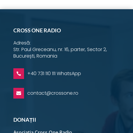
CROSS ONE RADIO
Adresă:
Str. Paul Greceanu, nr. 16, parter, Sector 2,
București, Romania
+40 731 110 111 WhatsApp

contact@crossone.ro

DONAȚII
Asociația Cross One Radio