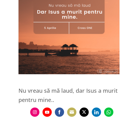
Nu vreau să mă laud, dar Isus a murit
pentru mine..
Share
Share
Share
Share
Share
Share
Share
on
on
on
on
on
on
on
Instagram
YouTube
Facebook
Email
Twitter
LinkedIn
WhatsApp