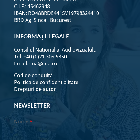
C.I.F.: 45462948
IBAN: RO48BRDE441SV19798324410
BRD Ag. Șincai, București
INFORMAȚII LEGALE
Consiliul Naţional al Audiovizualului
Tel: +40 (0)21 305 5350
Email:
cna@cna.ro
Cod de conduită
Politica de confidențialitate
Drepturi de autor
NEWSLETTER
Nume
*