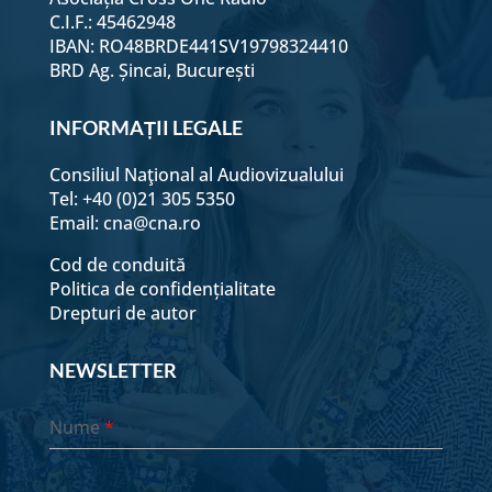
C.I.F.: 45462948
IBAN: RO48BRDE441SV19798324410
BRD Ag. Șincai, București
INFORMAȚII LEGALE
Consiliul Naţional al Audiovizualului
Tel: +40 (0)21 305 5350
Email:
cna@cna.ro
Cod de conduită
Politica de confidențialitate
Drepturi de autor
NEWSLETTER
Nume
*