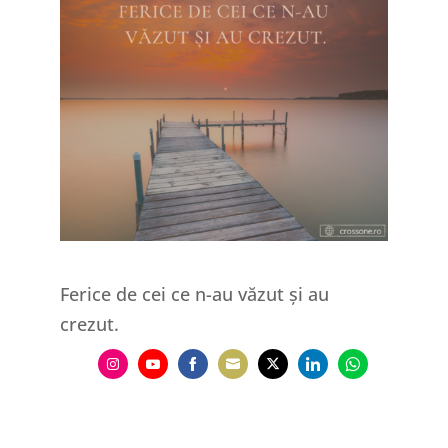
Ferice de cei ce n-au văzut și au
crezut.
Share
Share
Share
Share
Share
Share
Share
on
on
on
on
on
on
on
Instagram
YouTube
Facebook
Email
Twitter
LinkedIn
WhatsApp