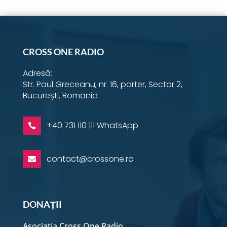
CROSS ONE RADIO
Adresă:
Str. Paul Greceanu, nr. 16, parter, Sector 2,
București, Romania
+40 731 110 111 WhatsApp

contact@crossone.ro

DONAȚII
Asociația Cross One Radio